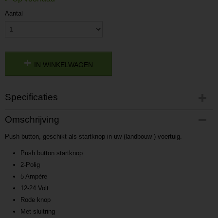
Aantal
IN WINKELWAGEN
Specificaties
Productcode
Omschrijving
P201703121122
Push button, geschikt als startknop in uw (landbouw-) voertuig.
Productcode leverancier
L201703121122
Push button startknop
2-Polig
5 Ampère
12-24 Volt
Rode knop
Met sluitring