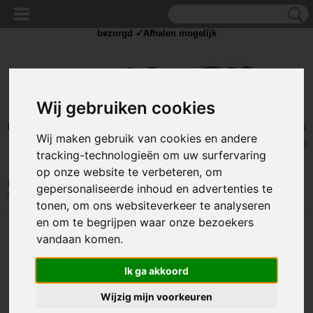
✓Scherpe prijzen ✓Achteraf betalen ✓ Vandaag besteld
zaterdag
bezorgd ✓Afhalen mogelijk
Wij gebruiken cookies
Inloggen
Registreren
UW WINKELWAGEN
Wij maken gebruik van cookies en andere
Geen producten
(0)
tracking-technologieën om uw surfervaring
op onze website te verbeteren, om
Home
>
COMPONENTEN
>
SCHAKELAARS
>
Drukschakelaars
>
gepersonaliseerde inhoud en advertenties te
Schakelaar Push-Button 2 Polig - 5A 12-24V - Rood Rond
tonen, om ons websiteverkeer te analyseren
en om te begrijpen waar onze bezoekers
vandaan komen.
Ik ga akkoord
Wijzig mijn voorkeuren