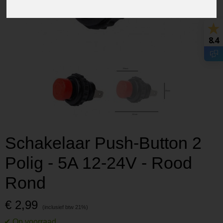
8.4
Schakelaar Push-Button 2
Polig - 5A 12-24V - Rood
Rond
€ 2,99