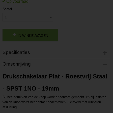
Aantal
IN WINKELWAGEN
Specificaties
Productcode
Omschrijving
P201704031425
Productcode leverancier
Drukschakelaar Plat - Roestvrij Staal
L201704031425
- SPST 1NO - 19mm
Bij het indrukken van de knop wordt er contact gemaakt en bij loslaten
van de knop wordt het contact onderbroken. Geleverd met rubberen
afsluitring