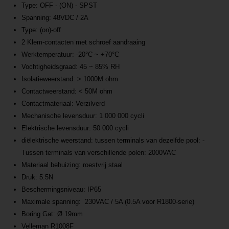
Type: OFF - (ON) - SPST
Spanning: 48VDC / 2A
Type: (on)-off
2 Klem-contacten met schroef aandraaing
Werktemperatuur: -20°C ~ +70°C
Vochtigheidsgraad: 45 ~ 85% RH
Isolatieweerstand: > 1000M ohm
Contactweerstand: < 50M ohm
Contactmateriaal: Verzilverd
Mechanische levensduur: 1 000 000 cycli
Elektrische levensduur: 50 000 cycli
diëlektrische weerstand: tussen terminals van dezelfde pool: -
Tussen terminals van verschillende polen: 2000VAC
Materiaal behuizing: roestvrij staal
Druk: 5.5N
Beschermingsniveau: IP65
Maximale spanning: 230VAC / 5A (0.5A voor R1800-serie)
Boring Gat: Ø 19mm
Velleman R1008F