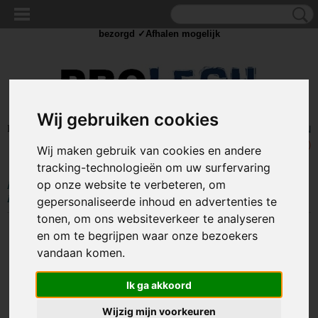
✓Scherpe prijzen ✓Achteraf betalen ✓ Vandaag besteld
dinsdag
bezorgd ✓Afhalen mogelijk
Wij gebruiken cookies
Inloggen
Registreren
UW WINKELWAGEN
Geen producten
(0)
Wij maken gebruik van cookies en andere
tracking-technologieën om uw surfervaring
op onze website te verbeteren, om
Home
>
COMPONENTEN
>
SCHAKELAARS
>
Drukschakelaars
>
Drukschakelaar Plat - Roestvrij Staal - SPST 1NO - 19mm
gepersonaliseerde inhoud en advertenties te
tonen, om ons websiteverkeer te analyseren
en om te begrijpen waar onze bezoekers
vandaan komen.
Ik ga akkoord
Wijzig mijn voorkeuren