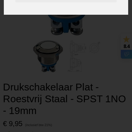
8.4
Drukschakelaar Plat -
Roestvrij Staal - SPST 1NO
- 19mm
€ 9,95