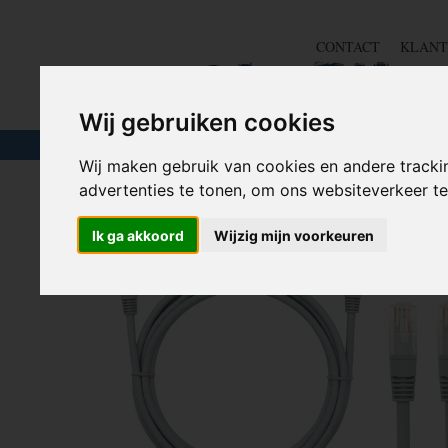
CONTACT
KLANT
Wij gebruiken cookies
TOUW & ELASTIEK
SLANGEN
GEREE
Wij maken gebruik van cookies en andere tracki
advertenties te tonen, om ons websiteverkeer 
Home
>
COMPUTER EN NETWERK
>
Netwerk
>
Netwer
Ik ga akkoord
Wijzig mijn voorkeuren