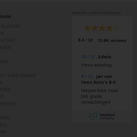
Verander cookie voorkeuren
rieën
 ELASTIEK
EN
/
8.4
10
10.6K reviews
DSCHAP
AREN
10
/
10
Edwin
DING
Prima webshop
N
AP / KABELBINDER
9
/
10
Jan van
Veen Auto's B.V.
M
TIEK
Nieuwe klant maar
heb goede
ER
verwachtingen!
NENTEN
IGING
HEID
ORD