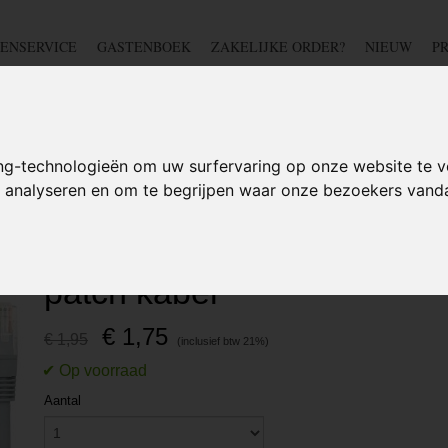
ENSERVICE
GASTENBOEK
ZAKELIJKE ORDER?
NIEUW
P
DSCHAP
IJZERWAREN
TUIN
BEDRADING
S
ng-technologieën om uw surfervaring op onze website te v
te analyseren en om te begrijpen waar onze bezoekers van
k Kabels
>
0,5M CAT5 RJ45 Ethernet netwerk patch kabel
0,5M CAT5 RJ45 Ethernet
patch kabel
€ 1,75
€ 1,95
Aantal