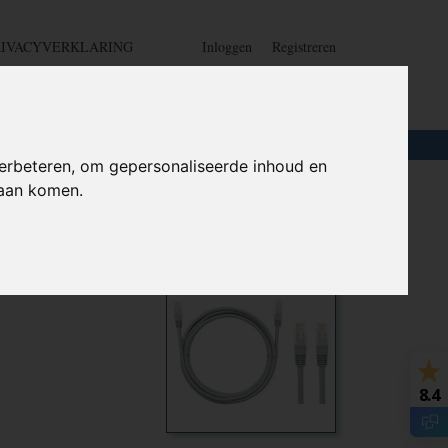
RIVACYVERKLARING
Inloggen
Registreren
UW WINKELWAGEN
Geen producten
(0)
LOTEN
+
HOME
erbeteren, om gepersonaliseerde inhoud en
daan komen.
 netwerk
Ook interessant
8.4