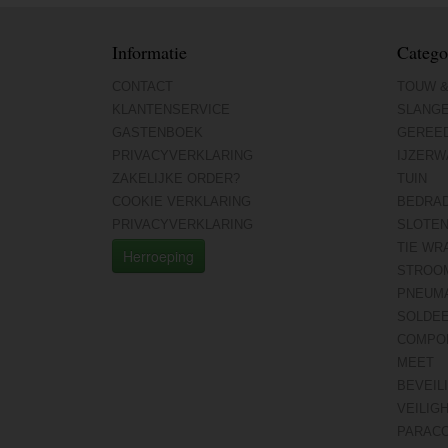
Informatie
Catego
CONTACT
TOUW &
KLANTENSERVICE
SLANG
GASTENBOEK
GEREE
PRIVACYVERKLARING
IJZERW
ZAKELIJKE ORDER?
TUIN
COOKIE VERKLARING
BEDRA
PRIVACYVERKLARING
SLOTE
TIE WR
Herroeping
STROO
PNEUMA
SOLDE
COMPO
MEET
BEVEIL
VEILIG
PARAC