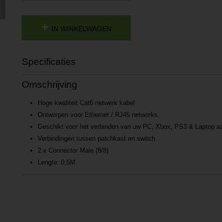
IN WINKELWAGEN
Specificaties
Productcode
P201502020933
Omschrijving
Productcode leverancier
L201502020933
Hoge kwaliteit Cat6 netwerk kabel
Ontworpen voor Ethernet / RJ45 networks.
Geschikt voor het verbinden van uw PC, Xbox, PS3 & Laptop a
Verbindingen tussen patchkast en switch
2 x Connector Male (8/8)
Lengte: 0,5M