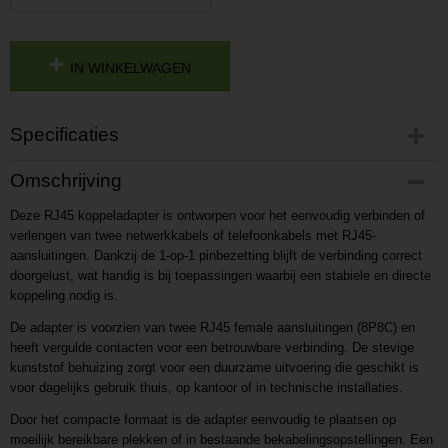
IN WINKELWAGEN
Specificaties
Productcode
Omschrijving
UARPN
Deze RJ45 koppeladapter is ontworpen voor het eenvoudig verbinden of
Productcode leverancier
verlengen van twee netwerkkabels of telefoonkabels met RJ45-
AL2013362548
aansluitingen. Dankzij de 1-op-1 pinbezetting blijft de verbinding correct
doorgelust, wat handig is bij toepassingen waarbij een stabiele en directe
koppeling nodig is.
De adapter is voorzien van twee RJ45 female aansluitingen (8P8C) en
heeft vergulde contacten voor een betrouwbare verbinding. De stevige
kunststof behuizing zorgt voor een duurzame uitvoering die geschikt is
voor dagelijks gebruik thuis, op kantoor of in technische installaties.
Door het compacte formaat is de adapter eenvoudig te plaatsen op
moeilijk bereikbare plekken of in bestaande bekabelingsopstellingen. Een