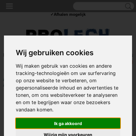
✓Scherpe prijzen ✓Achteraf betalen ✓ Vandaag besteld
vrijdag
bezorgd
✓Afhalen mogelijk
Wij gebruiken cookies
Inloggen
Registreren
UW WINKELWAGEN
Geen producten
(0)
Wij maken gebruik van cookies en andere
tracking-technologieën om uw surfervaring
Home
>
COMPUTER EN NETWERK
>
Netwerk
>
Netwerk stekkers
>
op onze website te verbeteren, om
RJ45 koppeladapter 2x female 8P8C zwart
gepersonaliseerde inhoud en advertenties te
tonen, om ons websiteverkeer te analyseren
en om te begrijpen waar onze bezoekers
vandaan komen.
Ik ga akkoord
Wijzig mijn voorkeuren