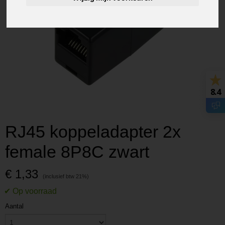
8.4
RJ45 koppeladapter 2x
female 8P8C zwart
€ 1,33
Aantal