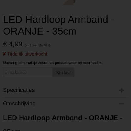
LED Hardloop Armband -
ORANJE - 35cm
€ 4,99
Ontvang een mailtje zodra het product weer op voorraad is.
Verstuur
Specificaties
Productcode
Omschrijving
P202305301631
Productcode leverancier
LED Hardloop Armband - ORANJE -
L202305301631