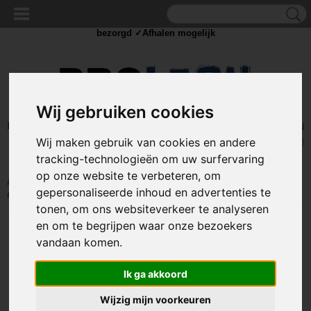
✓Scherpe prijzen ✓Achteraf betalen ✓ Vandaag besteld
dinsdag
bezorgd ✓Afhalen mogelijk
Wij gebruiken cookies
Inloggen
Registreren
UW WINKELWAGEN
Wij maken gebruik van cookies en andere
Geen producten
(0)
tracking-technologieën om uw surfervaring
op onze website te verbeteren, om
Home
>
GADGETS
>
Hardloop verlichting
>
LED Hardloop Armband -
gepersonaliseerde inhoud en advertenties te
ORANJE - 35cm
tonen, om ons websiteverkeer te analyseren
en om te begrijpen waar onze bezoekers
vandaan komen.
Ik ga akkoord
Wijzig mijn voorkeuren