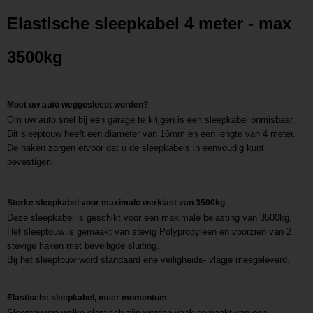
Productcode leverancier
Elastische sleepkabel 4 meter - max
L202009031317
3500kg
Moet uw auto weggesleept worden?
Om uw auto snel bij een garage te krijgen is een sleepkabel onmisbaar.
Dit sleeptouw heeft een diameter van 16mm en een lengte van 4 meter.
De haken zorgen ervoor dat u de sleepkabels in eenvoudig kunt
bevestigen.
Sterke sleepkabel voor maximale werklast van 3500kg
Deze sleepkabel is geschikt voor een maximale belasting van 3500kg.
Het sleeptouw is gemaakt van stevig Polypropyleen en voorzien van 2
stevige haken met beveiligde sluiting.
Bij het sleeptouw word standaard ene veiligheids- vlagje meegeleverd.
Elastische sleepkabel, meer momentum
Sleeptouwen welke elastisch zijn worden vaak gemaakt van een