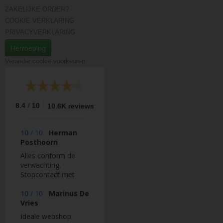
ZAKELIJKE ORDER?
COOKIE VERKLARING
PRIVACYVERKLARING
Herroeping
Verander cookie voorkeuren
/
8.4
10
10.6K reviews
10
/
10
Herman
Posthoorn
Alles conform de
verwachting.
Stopcontact met
USB oplading en
schakelaar nergens
10
/
10
Marinus De
anders gezien en dat
Vries
voor 8 euro. Prima
Ideale webshop