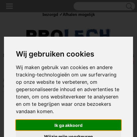
✓Scherpe prijzen ✓Achteraf betalen ✓ Vandaag besteld
woensdag
bezorgd ✓Afhalen mogelijk
Wij gebruiken cookies
Inloggen
Registreren
UW WINKELWAGEN
Geen producten
(0)
Wij maken gebruik van cookies en andere
tracking-technologieën om uw surfervaring
Home
>
GEREEDSCHAP
>
Autogereedschap
>
Elastische sleepkabel 4
op onze website te verbeteren, om
meter - max 3500kg
gepersonaliseerde inhoud en advertenties te
tonen, om ons websiteverkeer te analyseren
en om te begrijpen waar onze bezoekers
vandaan komen.
Ik ga akkoord
Wijzig mijn voorkeuren