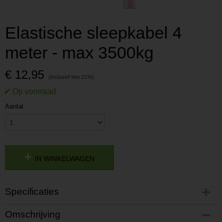
Elastische sleepkabel 4
meter - max 3500kg
€ 12,95
Aantal
IN WINKELWAGEN
Specificaties
Productcode
Omschrijving
P202009031317