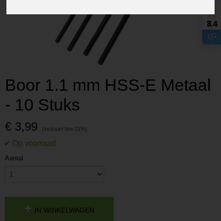
8.4
Boor 1.1 mm HSS-E Metaal
- 10 Stuks
€ 3,99
Aantal
IN WINKELWAGEN