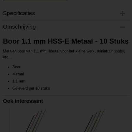
Specificaties
Productcode
Omschrijving
P201708171634
Productcode leverancier
Boor 1.1 mm HSS-E Metaal - 10 Stuks
L201708171634
Metalen boor van 1,1 mm. Ideaal voor het kleine werk, miniatuur hobby,
etc...
Boor
Metaal
1,1 mm
Geleverd per 10 stuks
Ook interessant