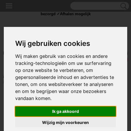
✓Scherpe prijzen ✓Achteraf betalen ✓ Vandaag besteld
zaterdag
bezorgd ✓Afhalen mogelijk
Wij gebruiken cookies
Inloggen
Registreren
UW WINKELWAGEN
Wij maken gebruik van cookies en andere
Geen producten
(0)
tracking-technologieën om uw surfervaring
op onze website te verbeteren, om
Home
>
GEREEDSCHAP
>
Boren
>
HSS boren
>
Boor 1.1 mm HSS-E
gepersonaliseerde inhoud en advertenties te
Metaal - 10 Stuks
tonen, om ons websiteverkeer te analyseren
en om te begrijpen waar onze bezoekers
vandaan komen.
Ik ga akkoord
Wijzig mijn voorkeuren