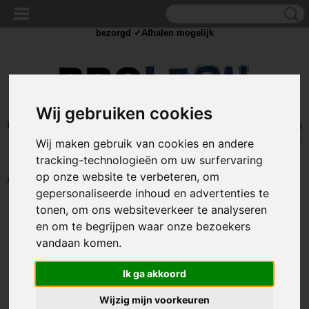
✓Scherpe prijzen ✓Achteraf betalen ✓ Vandaag besteld
woensdag
bezorgd ✓Afhalen mogelijk
Wij gebruiken cookies
Inloggen
Registreren
UW WINKELWAGEN
Geen producten
(0)
Wij maken gebruik van cookies en andere
tracking-technologieën om uw surfervaring
op onze website te verbeteren, om
Home
>
GEREEDSCHAP
>
Isolatietape
>
Dubbelzijdig tape - 9mm breed
gepersonaliseerde inhoud en advertenties te
- 10 meter - PE-schuim
tonen, om ons websiteverkeer te analyseren
en om te begrijpen waar onze bezoekers
vandaan komen.
Ik ga akkoord
Wijzig mijn voorkeuren