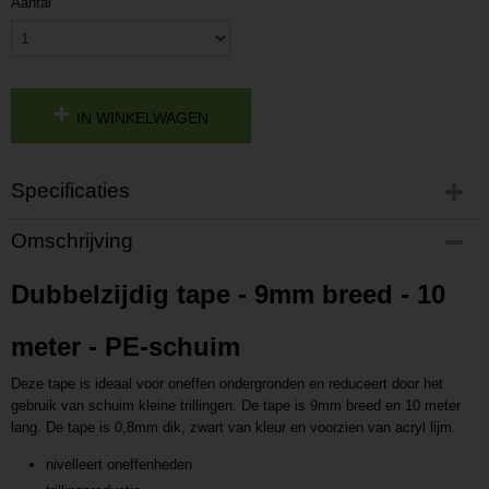
Aantal
IN WINKELWAGEN
Specificaties
Productcode
Omschrijving
P20215231510
Productcode leverancier
Dubbelzijdig tape - 9mm breed - 10
L20215231510
meter - PE-schuim
Deze tape is ideaal voor oneffen ondergronden en reduceert door het
gebruik van schuim kleine trillingen. De tape is 9mm breed en 10 meter
lang. De tape is 0,8mm dik, zwart van kleur en voorzien van acryl lijm.
nivelleert oneffenheden