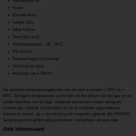
trillingsreductie
fixatie
Breedte 9mm
Lengte 10m
Dikte 0.8mm
Soort lijm acryl
Werktemperatuur -30...90°C
PE-schuim
Bestand tegen UV-straling
Hechting op staal
Hechting van 6.5N/cm
De optimale temperatuurapplicatie van de tape is tussen + 10ºC en +
40ºC.
Bij lagere temperaturen vermindert de flexibiliteit van de tape en de
initiële hechting van de tape.
Verlijmde elementen moeten droog en
schoon zijn.
Gebruik chemicaliën om de te verlijmen oppervlakken
schoon te maken
, als u de hechting wilt vergroten, gebruik dan PRIMER.
Gelijmd element gelijkmatig aandrukken met behulp van een roller.
Ook interessant