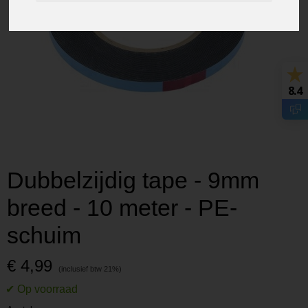
8.4
Dubbelzijdig tape - 9mm
breed - 10 meter - PE-
schuim
€ 4,99