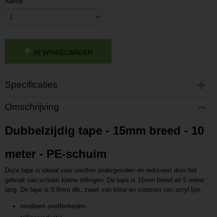
Aantal
IN WINKELWAGEN
Specificaties
Productcode
Omschrijving
P202110201513
Productcode leverancier
Dubbelzijdig tape - 15mm breed - 10
L202110201513
meter - PE-schuim
Deze tape is ideaal voor oneffen ondergronden en reduceert door het
gebruik van schuim kleine trillingen. De tape is 15mm breed en 5 meter
lang. De tape is 0,8mm dik, zwart van kleur en voorzien van acryl lijm.
nivelleert oneffenheden