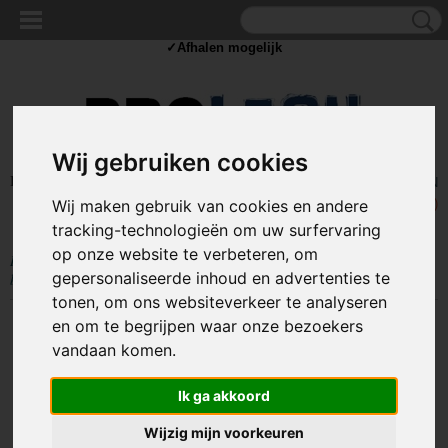
✓Scherpe prijzen ✓Achteraf betalen ✓ Vandaag besteld
vrijdag
bezorgd
✓Afhalen mogelijk
Wij gebruiken cookies
Inloggen
Registreren
UW WINKELWAGEN
Geen producten
(0)
Wij maken gebruik van cookies en andere
tracking-technologieën om uw surfervaring
op onze website te verbeteren, om
Home
>
GEREEDSCHAP
>
Isolatietape
>
Dubbelzijdig tape - 15mm
gepersonaliseerde inhoud en advertenties te
breed - 10 meter - PE-schuim
tonen, om ons websiteverkeer te analyseren
en om te begrijpen waar onze bezoekers
vandaan komen.
Ik ga akkoord
Wijzig mijn voorkeuren