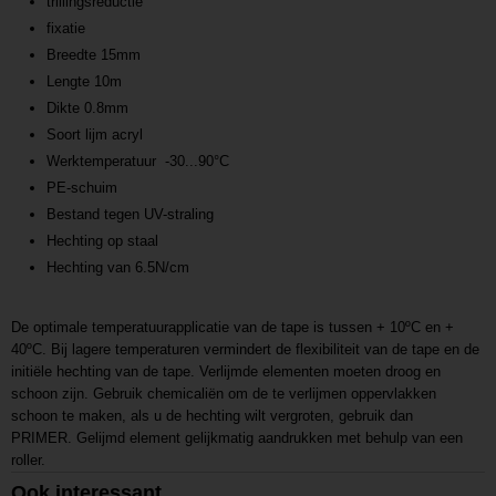
trillingsreductie
fixatie
Breedte 15mm
Lengte 10m
Dikte 0.8mm
Soort lijm acryl
Werktemperatuur -30...90°C
PE-schuim
Bestand tegen UV-straling
Hechting op staal
Hechting van 6.5N/cm
De optimale temperatuurapplicatie van de tape is tussen + 10ºC en +
40ºC.
Bij lagere temperaturen vermindert de flexibiliteit van de tape en de
initiële hechting van de tape.
Verlijmde elementen moeten droog en
schoon zijn.
Gebruik chemicaliën om de te verlijmen oppervlakken
schoon te maken
, als u de hechting wilt vergroten, gebruik dan
PRIMER.
Gelijmd element gelijkmatig aandrukken met behulp van een
roller.
Ook interessant