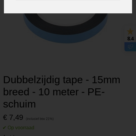
8.4
Dubbelzijdig tape - 15mm
breed - 10 meter - PE-
schuim
€ 7,49