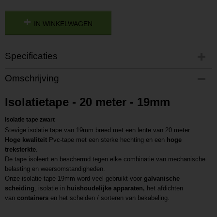
IN WINKELWAGEN
Specificaties
Productcode
Omschrijving
P202111081158
Productcode leverancier
Isolatietape - 20 meter - 19mm
L202111081158
Isolatie tape zwart
Stevige isolatie tape van 19mm breed met een lente van 20 meter.
Hoge kwaliteit
Pvc-tape met een sterke hechting en een
hoge
treksterkte
.
De tape isoleert en beschermd tegen elke combinatie van mechanische
belasting en weersomstandigheden.
Onze isolatie tape 19mm word veel gebruikt voor
galvanische
scheiding
, isolatie in
huishoudelijke apparaten,
het afdichten
van
containers
en het scheiden / sorteren van bekabeling.