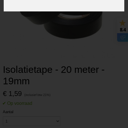
8.4
Isolatietape - 20 meter -
19mm
€ 1,59
Aantal