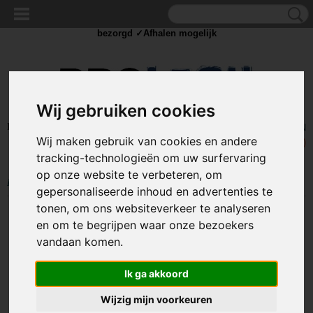
✓Scherpe prijzen ✓Achteraf betalen ✓ Vandaag besteld
zaterdag
bezorgd ✓Afhalen mogelijk
Wij gebruiken cookies
Inloggen
Registreren
UW WINKELWAGEN
Wij maken gebruik van cookies en andere
Geen producten
(0)
tracking-technologieën om uw surfervaring
op onze website te verbeteren, om
Home
>
GEREEDSCHAP
>
Isolatietape
>
Isolatietape - 20 meter - 19mm
gepersonaliseerde inhoud en advertenties te
tonen, om ons websiteverkeer te analyseren
en om te begrijpen waar onze bezoekers
vandaan komen.
Ik ga akkoord
Wijzig mijn voorkeuren