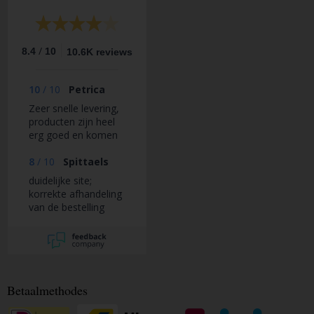
/
8.4
10
10.6K reviews
10
/
10
Petrica
Zeer snelle levering,
producten zijn heel
erg goed en komen
netjes aan. Een heel
schone en duidelijke
8
/
10
Spittaels
website om diverse
duidelijke site;
spullen uit te kiezen
korrekte afhandeling
een grote gamma
van de bestelling
van verschillende
assortimenten.
Betaalmethodes