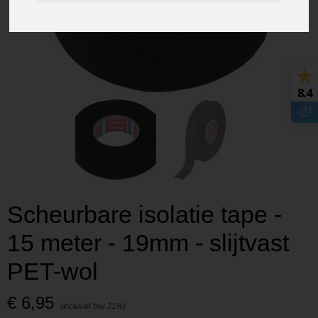
8.4
Scheurbare isolatie tape -
15 meter - 19mm - slijtvast
PET-wol
€ 6,95