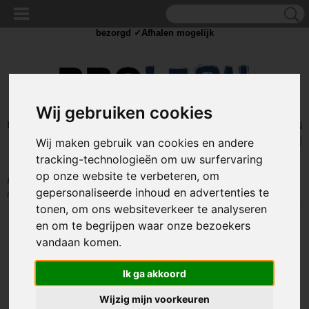
✓Scherpe prijzen ✓Achteraf betalen ✓ Vandaag besteld
dinsdag
bezorgd ✓Afhalen mogelijk
Wij gebruiken cookies
Inloggen
Registreren
UW WINKELWAGEN
Geen producten
(0)
Wij maken gebruik van cookies en andere
tracking-technologieën om uw surfervaring
op onze website te verbeteren, om
Home
>
GEREEDSCHAP
>
Isolatietape
>
Scheurbare isolatie tape - 15
gepersonaliseerde inhoud en advertenties te
meter - 19mm - slijtvast PET-wol
tonen, om ons websiteverkeer te analyseren
en om te begrijpen waar onze bezoekers
vandaan komen.
Ik ga akkoord
Wijzig mijn voorkeuren