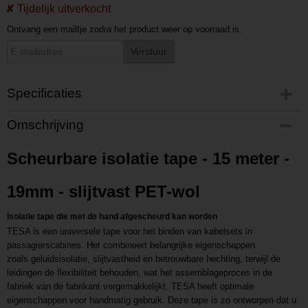
Ontvang een mailtje zodra het product weer op voorraad is.
Verstuur
Specificaties
Productcode
Omschrijving
P202209161414
Productcode leverancier
Scheurbare isolatie tape - 15 meter -
L202209161414
19mm - slijtvast PET-wol
Isolatie tape die met de hand afgescheurd kan worden
TESA is een universele tape voor het binden van kabelsets in
passagierscabines. Het combineert belangrijke eigenschappen
zoals geluidsisolatie, slijtvastheid en betrouwbare hechting, terwijl de
leidingen de flexibiliteit behouden, wat het assemblageproces in de
fabriek van de fabrikant vergemakkelijkt. TESA heeft optimale
eigenschappen voor handmatig gebruik. Deze tape is zo ontworpen dat u