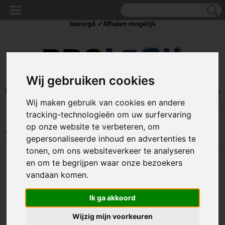
✓Scherpe prijzen ✓Achteraf betalen ✓ Vandaag besteld
dinsdag
bezorgd ✓Afhalen mogelijk
Wij gebruiken cookies
Inloggen
Registreren
UW WINKELWAGEN
Wij maken gebruik van cookies en andere
Geen producten
(0)
tracking-technologieën om uw surfervaring
op onze website te verbeteren, om
Home
>
GEREEDSCHAP
>
Lijmpistolen / klemmen
>
9" Nylon
gepersonaliseerde inhoud en advertenties te
lijmklemmen set
tonen, om ons websiteverkeer te analyseren
en om te begrijpen waar onze bezoekers
vandaan komen.
Ik ga akkoord
Wijzig mijn voorkeuren