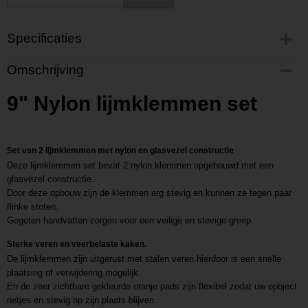
Specificaties
Productcode
Omschrijving
P201803130920
Productcode leverancier
9" Nylon lijmklemmen set
L201803130920
Set van 2 lijmklemmen met nylon en glasvezel constructie
Deze lijmklemmen set bevat 2 nylon klemmen opgebouwd met een
glasvezel constructie.
Door deze opbouw zijn de klemmen erg stevig en kunnen ze tegen paar
flinke stoten.
Gegoten handvatten zorgen voor een veilige en stevige greep.
Sterke veren en veerbelaste kaken.
De lijmklemmen zijn uitgerust met stalen veren hierdoor is een snelle
plaatsing of verwijdering mogelijk.
En de zeer zichtbare gekleurde oranje pads zijn flexibel zodat uw opbject
netjes en stevig op zijn plaats blijven.