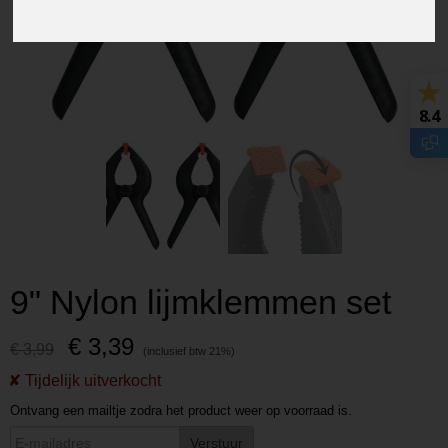
8.4
9" Nylon lijmklemmen set
€ 3,39
€ 3,99
Ontvang een mailtje zodra het product weer op voorraad is.
Verstuur