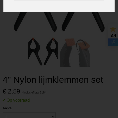
8.4
4" Nylon lijmklemmen set
€ 2,59
Aantal