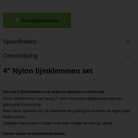
IN WINKELWAGEN
Specificaties
Productcode
Omschrijving
P201807111654
Productcode leverancier
4" Nylon lijmklemmen set
L201807111654
Set van 2 lijmklemmen met nylon en glasvezel constructie
Deze lijmklemmen set bevat 2 nylon klemmen opgebouwd met een
glasvezel constructie.
Door deze opbouw zijn de klemmen erg stevig en kunnen ze tegen paar
flinke stoten.
Gegoten handvatten zorgen voor een veilige en stevige greep.
Sterke veren en veerbelaste kaken.