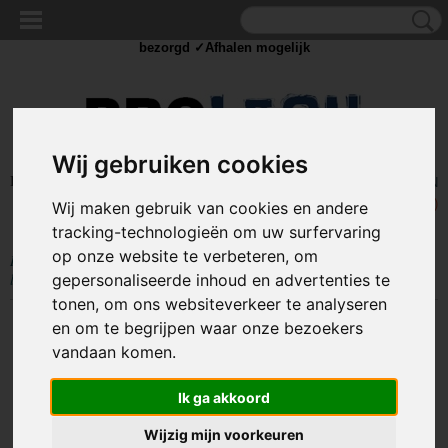
✓Scherpe prijzen ✓Achteraf betalen ✓ Vandaag besteld
dinsdag
bezorgd ✓Afhalen mogelijk
Wij gebruiken cookies
Inloggen
Registreren
UW WINKELWAGEN
Geen producten
(0)
Wij maken gebruik van cookies en andere
tracking-technologieën om uw surfervaring
op onze website te verbeteren, om
Home
>
GEREEDSCHAP
>
Lijmpistolen / klemmen
>
4" Nylon
gepersonaliseerde inhoud en advertenties te
lijmklemmen set
tonen, om ons websiteverkeer te analyseren
en om te begrijpen waar onze bezoekers
vandaan komen.
Ik ga akkoord
Wijzig mijn voorkeuren