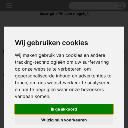
✓Scherpe prijzen ✓Achteraf betalen ✓ Vandaag besteld
dinsdag
bezorgd ✓Afhalen mogelijk
Wij gebruiken cookies
Inloggen
Registreren
UW WINKELWAGEN
Wij maken gebruik van cookies en andere
Geen producten
(0)
tracking-technologieën om uw surfervaring
op onze website te verbeteren, om
Home
>
GEREEDSCHAP
>
Lijmpistolen / klemmen
>
Lijm patroon Geel
gepersonaliseerde inhoud en advertenties te
200mm - 5 stuks
tonen, om ons websiteverkeer te analyseren
en om te begrijpen waar onze bezoekers
vandaan komen.
Ik ga akkoord
Wijzig mijn voorkeuren