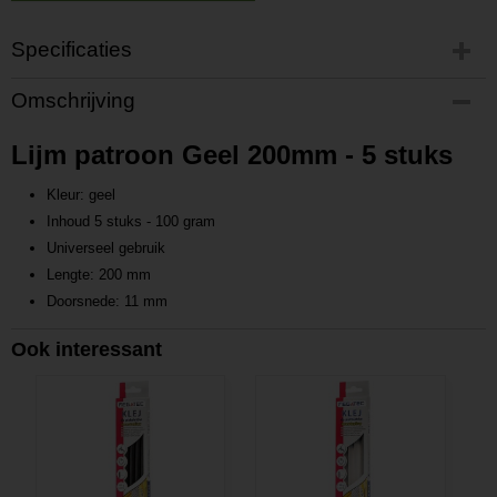
Specificaties
Productcode
Omschrijving
P202208041316
Productcode leverancier
Lijm patroon Geel 200mm - 5 stuks
l202208041316
Kleur: geel
Inhoud 5 stuks - 100 gram
Universeel gebruik
Lengte: 200 mm
Doorsnede: 11 mm
Ook interessant