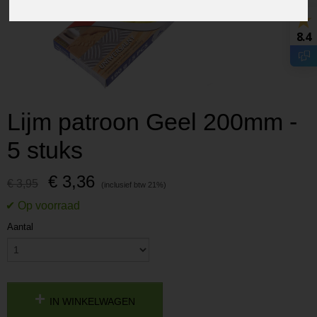
8.4
Lijm patroon Geel 200mm -
5 stuks
€ 3,36
€ 3,95
Aantal
IN WINKELWAGEN