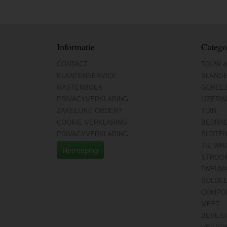
Informatie
Catego
CONTACT
TOUW &
KLANTENSERVICE
SLANG
GASTENBOEK
GEREE
PRIVACYVERKLARING
IJZERW
ZAKELIJKE ORDER?
TUIN
COOKIE VERKLARING
BEDRA
PRIVACYVERKLARING
SLOTE
TIE WR
Herroeping
STROO
PNEUMA
SOLDE
COMPO
MEET
BEVEIL