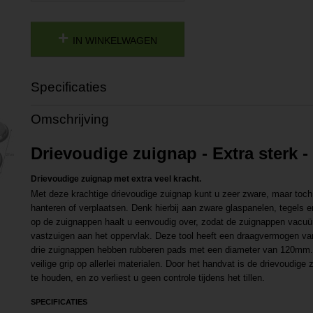
IN WINKELWAGEN
Specificaties
Productcode
P202403271415
Omschrijving
Productcode leverancier
L202403271415
Drievoudige zuignap - Extra sterk -
Drievoudige zuignap met extra veel kracht.
Met deze krachtige drievoudige zuignap kunt u zeer zware, maar toch
hanteren of verplaatsen. Denk hierbij aan zware glaspanelen, tegels 
op de zuignappen haalt u eenvoudig over, zodat de zuignappen vacuü
vastzuigen aan het oppervlak. Deze tool heeft een draagvermogen v
drie zuignappen hebben rubberen pads met een diameter van 120mm. 
veilige grip op allerlei materialen. Door het handvat is de drievoudige
te houden, en zo verliest u geen controle tijdens het tillen.
SPECIFICATIES