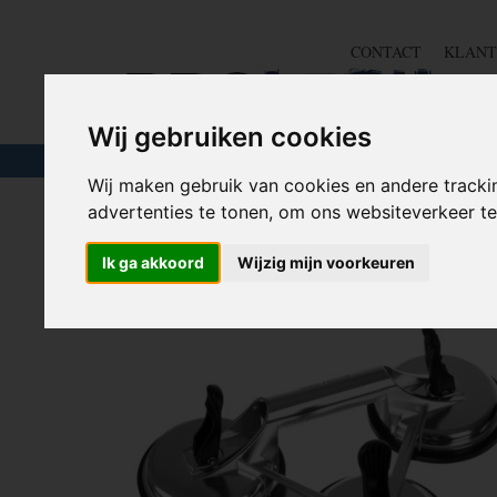
CONTACT
KLANT
Wij gebruiken cookies
TOUW & ELASTIEK
SLANGEN
GEREE
Wij maken gebruik van cookies en andere tracki
advertenties te tonen, om ons websiteverkeer 
Home
>
GEREEDSCHAP
>
Overige gereedschap tools
>
D
Ik ga akkoord
Wijzig mijn voorkeuren