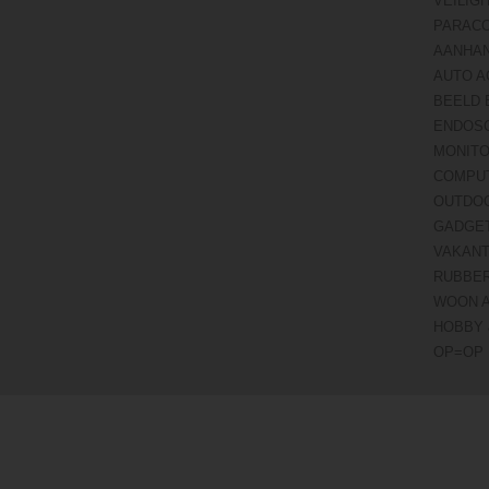
VEILIG
PARAC
AANHA
AUTO A
BEELD 
ENDOS
MONITO
COMPU
OUTDO
GADGE
VAKANT
RUBBE
WOON 
HOBBY 
OP=OP