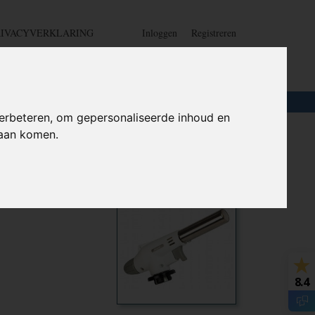
RIVACYVERKLARING
Inloggen
Registreren
UW WINKELWAGEN
Geen producten
(0)
LOTEN
+
HOME
erbeteren, om gepersonaliseerde inhoud en
daan komen.
 sterk -
Ook interessant
8.4