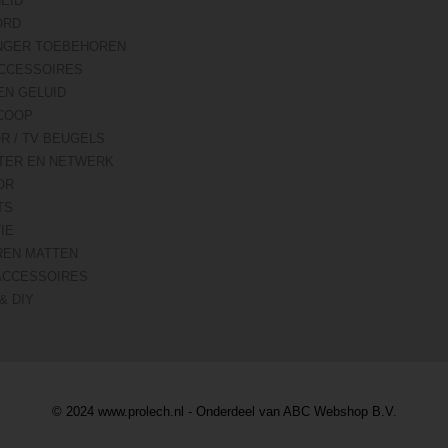
HEID
ORD
NGER TOEBEHOREN
CCESSOIRES
EN GELUID
COOP
R / TV BEUGELS
TER EN NETWERK
OR
TS
IE
REN MATTEN
ACCESSOIRES
& DIY