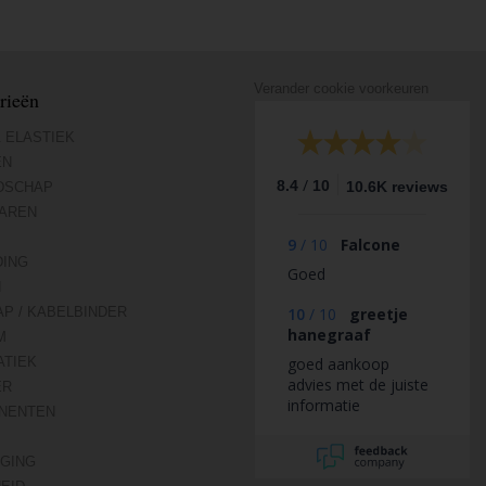
Verander cookie voorkeuren
rieën
 ELASTIEK
EN
/
8.4
10
10.6K reviews
DSCHAP
AREN
9
/
10
Falcone
DING
Goed
N
AP / KABELBINDER
10
/
10
greetje
hanegraaf
M
TIEK
goed aankoop
advies met de juiste
ER
informatie
NENTEN
IGING