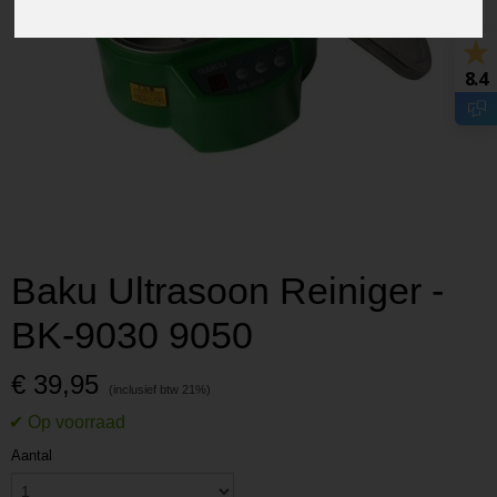
8.4
Baku Ultrasoon Reiniger -
BK-9030 9050
€ 39,95
Aantal