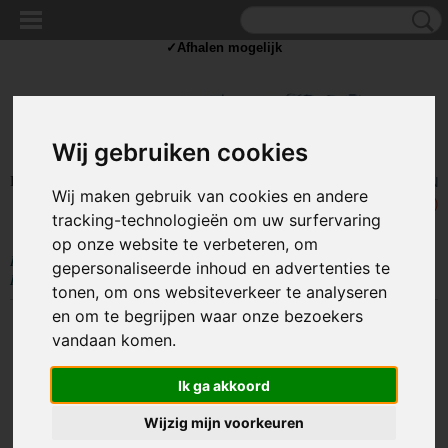
✓Scherpe prijzen ✓Achteraf betalen ✓ Vandaag besteld
vrijdag
bezorgd
✓Afhalen mogelijk
Wij gebruiken cookies
Inloggen
Registreren
UW WINKELWAGEN
Wij maken gebruik van cookies en andere
Geen producten
(0)
tracking-technologieën om uw surfervaring
op onze website te verbeteren, om
Home
>
GEREEDSCHAP
>
Overige gereedschap tools
>
Baku Ultrasoon
gepersonaliseerde inhoud en advertenties te
Reiniger - BK-9030 9050
tonen, om ons websiteverkeer te analyseren
en om te begrijpen waar onze bezoekers
vandaan komen.
Ik ga akkoord
Wijzig mijn voorkeuren