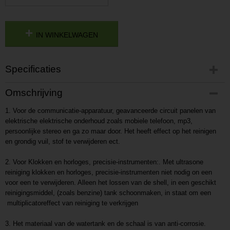
IN WINKELWAGEN
Specificaties
Productcode
Omschrijving
P201609081543
1. Voor de communicatie-apparatuur, geavanceerde circuit panelen van
Productcode leverancier
elektrische elektrische onderhoud zoals mobiele telefoon, mp3,
L201609081543
persoonlijke stereo en ga zo maar door. Het heeft effect op het reinigen
en grondig vuil, stof te verwijderen ect.
2. Voor Klokken en horloges, precisie-instrumenten:. Met ultrasone
reiniging klokken en horloges, precisie-instrumenten niet nodig on een
voor een te verwijderen. Alleen het lossen van de shell, in een geschikt
reinigingsmiddel, (zoals benzine) tank schoonmaken, in staat om een
multiplicatoreffect van reiniging te verkrijgen
3. Het materiaal van de watertank en de schaal is van anti-corrosie.