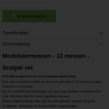
IN WINKELWAGEN
Specificaties
Productcode
Omschrijving
P202111011301
Productcode leverancier
Modelleermessen - 13 messen -
L202111011301
Scalpel set
16 Delige scalpel messen set in handige opberg doos
Een zeer compleet scalpel messen set gemaakt uit 13 roestvrij stalen
messen en 3 houders.
De 13 verschillende mesbladen zijn van hoge kwaliteit en hierdoor een
stuk slijtvaster dan de meest gangbare messen.
Onze scalpel messen sets zien we veel gebruikt worden bij etsen,
sculpturen, boetseren en andere hobby toepassingen.