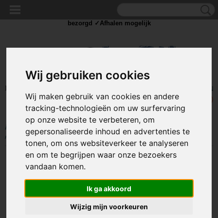
✓Scherpe prijzen ✓Achteraf betalen ✓ Vandaag besteld
dinsdag
bezorgd ✓Afhalen mogelijk
Wij gebruiken cookies
Inloggen
Registreren
UW WINKELWAGEN
Wij maken gebruik van cookies en andere
Geen producten
(0)
tracking-technologieën om uw surfervaring
op onze website te verbeteren, om
Home
>
GEREEDSCHAP
>
precisie gereedschap
>
Modelleermessen - 13
gepersonaliseerde inhoud en advertenties te
messen - Scalpel set
tonen, om ons websiteverkeer te analyseren
en om te begrijpen waar onze bezoekers
vandaan komen.
Ik ga akkoord
Wijzig mijn voorkeuren