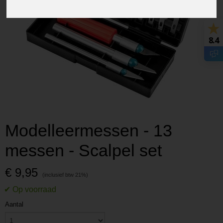
8.4
Modelleermessen - 13
messen - Scalpel set
€ 9,95
Aantal