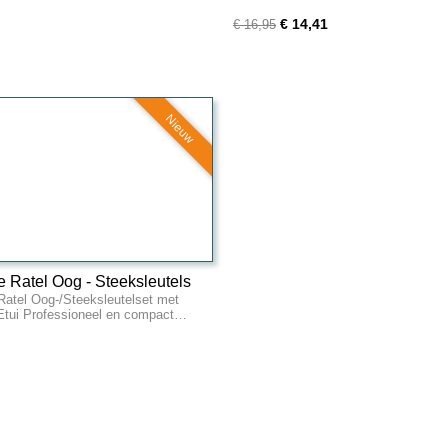
€ 14,41
€ 16,95
Nieuw
e Ratel Oog - Steeksleutels
 Ratel Oog-/Steeksleutelset met
nvas Etui
tui Professioneel en compact…