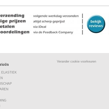
Verander cookie voorkeuren
rieën
 ELASTIEK
EN
DSCHAP
AREN
DING
N