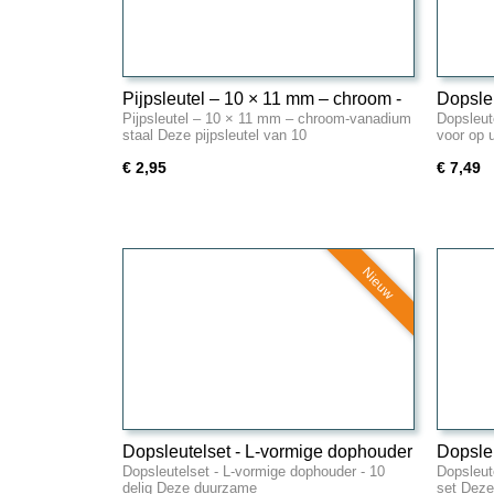
Pijpsleutel – 10 × 11 mm – chroom -
Dopsleu
Pijpsleutel – 10 × 11 mm – chroom-vanadium
Dopsleute
vanadium staal
Univer
staal Deze pijpsleutel van 10
voor op 
€ 2,95
€ 7,49
Nieuw
Dopsleutelset - L-vormige dophouder
Dopsleu
Dopsleutelset - L-vormige dophouder - 10
Dopsleute
- 10 delig
10 -del
delig Deze duurzame
set Dez