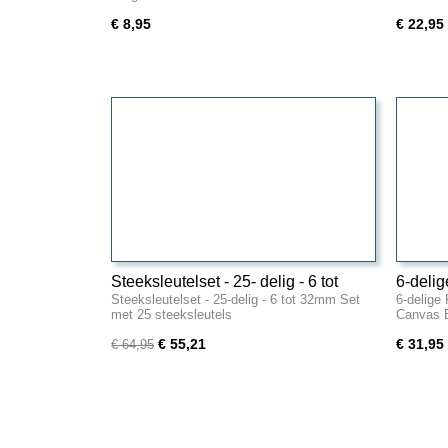
€ 8,95
€ 22,95
Steeksleutelset - 25- delig - 6 tot
6-delig
Steeksleutelset - 25-delig - 6 tot 32mm Set
6-delige
32mm
met Ca
met 25 steeksleutels
Canvas E
€ 55,21
€ 31,95
€ 64,95