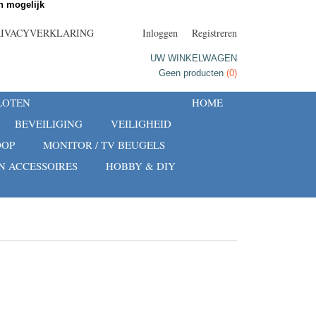
 mogelijk
RIVACYVERKLARING
Inloggen
Registreren
UW WINKELWAGEN
Geen producten
(0)
LOTEN
HOME
BEVEILIGING
VEILIGHEID
OOP
MONITOR / TV BEUGELS
 ACCESSOIRES
HOBBY & DIY