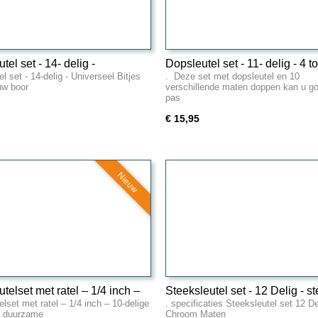
tel set - 14- delig -
Dopsleutel set - 11- delig - 4 to
l set - 14-delig - Universeel Bitjes
. Deze set met dopsleutel en 10
seel
13mm
uw boor
verschillende maten doppen kan u g
pas
€ 15,95
Nieuw
telset met ratel – 1/4 inch –
Steeksleutel set - 12 Delig - s
lset met ratel – 1/4 inch – 10-delige
. specificaties Steeksleutel set 12 De
ige set
ring 6 tot 22mm
e duurzame
Chroom Maten