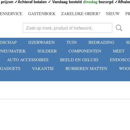
prijzen ✓Achteraf betalen ✓ Vandaag besteld
dinsdag
bezorgd ✓Afhalen
ENSERVICE
GASTENBOEK
ZAKELIJKE ORDER?
NIEUW
P
DSCHAP
IJZERWAREN
TUIN
BEDRADING
S
PNEUMATIEK
SOLDEER
COMPONENTEN
MEET
AUTO ACCESSOIRES
BEELD EN GELUID
ENDOSC
GADGETS
VAKANTIE
RUBBEREN MATTEN
WOON