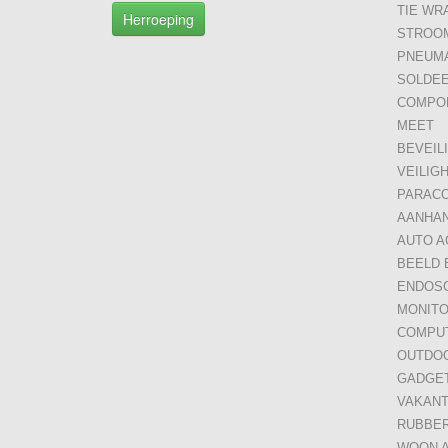
TIE WR
Herroeping
STROO
PNEUMA
SOLDE
COMPO
MEET
BEVEIL
VEILIG
PARAC
AANHA
AUTO A
BEELD 
ENDOS
MONITO
COMPU
OUTDO
GADGE
VAKANT
RUBBE
WOON 