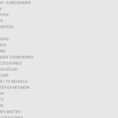
AP / KABELBINDER
M
TIEK
ER
NENTEN
IGING
HEID
ORD
NGER TOEBEHOREN
CCESSOIRES
EN GELUID
COOP
R / TV BEUGELS
TER EN NETWERK
OR
TS
IE
REN MATTEN
ACCESSOIRES