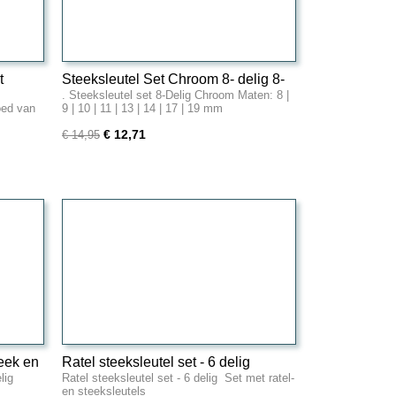
t
Steeksleutel Set Chroom 8- delig 8-
. Steeksleutel set 8-Delig Chroom Maten: 8 |
19mm
oed van
9 | 10 | 11 | 13 | 14 | 17 | 19 mm
€ 12,71
€ 14,95
teek en
Ratel steeksleutel set - 6 delig
lig
Ratel steeksleutel set - 6 delig Set met ratel-
en steeksleutels