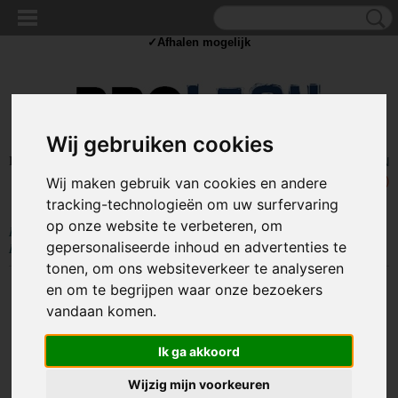
✓Scherpe prijzen ✓Achteraf betalen ✓ Vandaag besteld
vrijdag
bezorgd
✓Afhalen mogelijk
Wij gebruiken cookies
Inloggen
Registreren
UW WINKELWAGEN
Geen producten
(0)
Wij maken gebruik van cookies en andere
tracking-technologieën om uw surfervaring
op onze website te verbeteren, om
Home
>
GEREEDSCHAP
>
Scharen
>
Uitdunschaar - 17cm -
gepersonaliseerde inhoud en advertenties te
Rechtshandig
tonen, om ons websiteverkeer te analyseren
en om te begrijpen waar onze bezoekers
vandaan komen.
Ik ga akkoord
Wijzig mijn voorkeuren