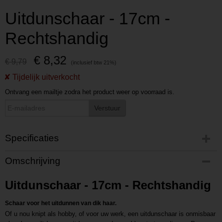
Uitdunschaar - 17cm -
Rechtshandig
€ 8,32
€ 9,79
Ontvang een mailtje zodra het product weer op voorraad is.
Verstuur
Specificaties
Productcode
Omschrijving
P202311080911
Productcode leverancier
Uitdunschaar - 17cm - Rechtshandig
L202311080911
Schaar voor het uitdunnen van dik haar.
Of u nou knipt als hobby, of voor uw werk, een uitdunschaar is onmisbaar