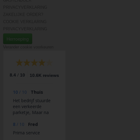
GASTENBOEK
PRIVACYVERKLARING
ZAKELIJKE ORDER?
COOKIE VERKLARING
PRIVACYVERKLARING
Herroeping
Verander cookie voorkeuren
/
8.4
10
10.6K reviews
10
/
10
Thuis
Het bedrijf stuurde
een verkeerde
parketje, Maar na
een mailtje is het na
24uuris het direct
8
/
10
Fred
Goed gekomen.
Prima service