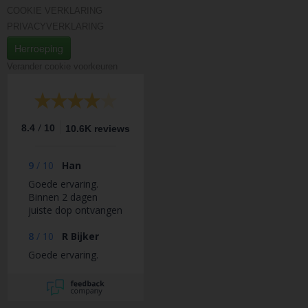
COOKIE VERKLARING
PRIVACYVERKLARING
Herroeping
Verander cookie voorkeuren
/
8.4
10
10.6K reviews
9
/
10
Han
Goede ervaring.
Binnen 2 dagen
juiste dop ontvangen
na reactie op eerst
verkeerd dop
8
/
10
R Bijker
ontvangen.
Goede ervaring.