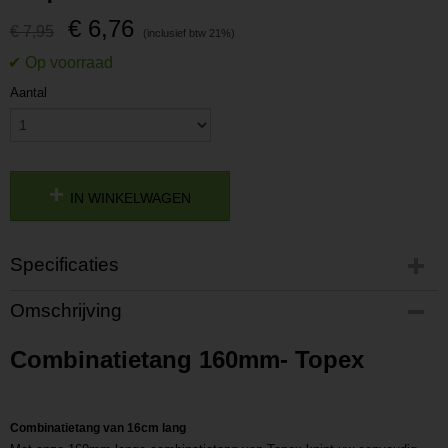
€ 6,76
€ 7,95
Aantal
IN WINKELWAGEN
Specificaties
Productcode
Omschrijving
P201812211037
Productcode leverancier
Combinatietang 160mm- Topex
L201812211037
Combinatietang van 16cm lang