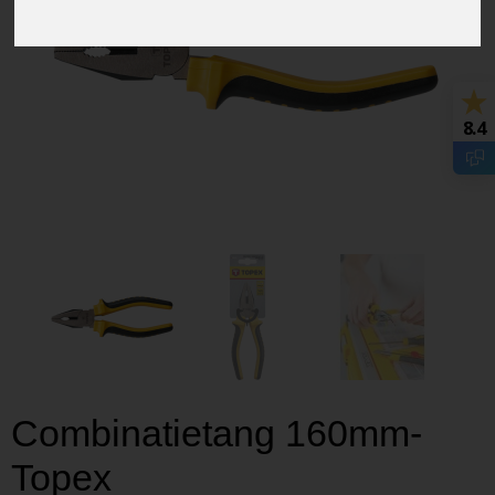
8.4
Combinatietang 160mm-
Topex