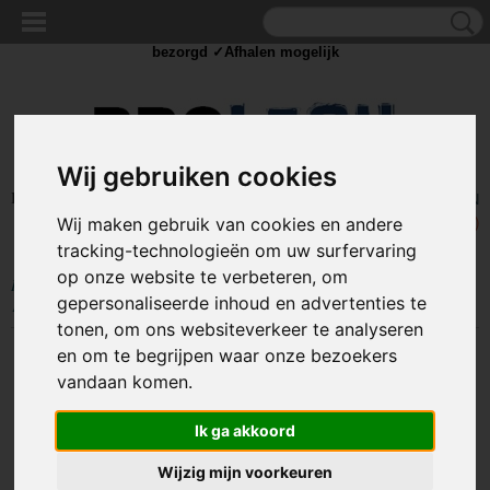
✓Scherpe prijzen ✓Achteraf betalen ✓ Vandaag besteld
dinsdag
bezorgd ✓Afhalen mogelijk
Wij gebruiken cookies
Inloggen
Registreren
UW WINKELWAGEN
Wij maken gebruik van cookies en andere
Geen producten
(0)
tracking-technologieën om uw surfervaring
op onze website te verbeteren, om
Home
>
GEREEDSCHAP
>
Tangen
>
Combinatietang
>
Combinatietang
gepersonaliseerde inhoud en advertenties te
160mm- Topex
tonen, om ons websiteverkeer te analyseren
en om te begrijpen waar onze bezoekers
vandaan komen.
Ik ga akkoord
Wijzig mijn voorkeuren