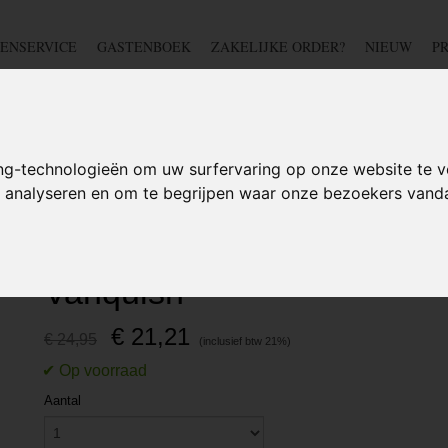
ENSERVICE
GASTENBOEK
ZAKELIJKE ORDER?
NIEUW
P
DSCHAP
IJZERWAREN
TUIN
BEDRADING
S
ng-technologieën om uw surfervaring op onze website te v
te analyseren en om te begrijpen waar onze bezoekers van
g 254mm met draadknipper - Vanquish
Griptang 254mm met draad
Vanquish
€ 21,21
€ 24,95
Aantal