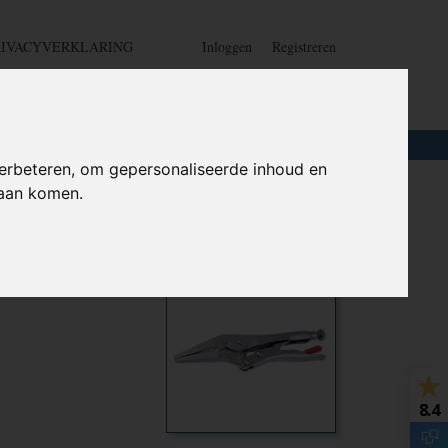
RIVACYVERKLARING
Inloggen
Registreren
UW WINKELWAGEN
Geen producten
(0)
LOTEN
+
HOME
erbeteren, om gepersonaliseerde inhoud en
daan komen.
knipper -
Ook interessant
8.4