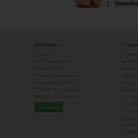
Informatie
Catego
CONTACT
TOUW &
KLANTENSERVICE
SLANG
GASTENBOEK
GEREE
PRIVACYVERKLARING
IJZERW
ZAKELIJKE ORDER?
TUIN
COOKIE VERKLARING
BEDRA
PRIVACYVERKLARING
SLOTE
TIE WR
Herroeping
STROO
PNEUMA
SOLDE
COMPO