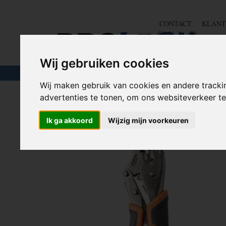
CONTACT
KLANT
Wij gebruiken cookies
TOUW & ELASTIEK
SLANGEN
GEREE
Wij maken gebruik van cookies en andere tracki
advertenties te tonen, om ons websiteverkeer 
Home
>
GEREEDSCHAP
>
Tangen
>
Griptang
>
Griptan
Ik ga akkoord
Wijzig mijn voorkeuren