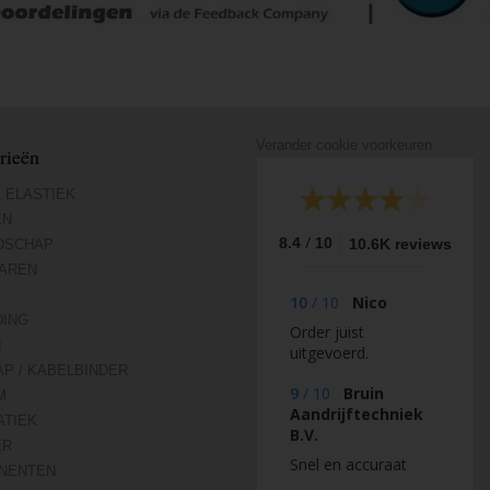
Verander cookie voorkeuren
rieën
 ELASTIEK
EN
/
8.4
10
10.6K reviews
DSCHAP
AREN
10
/
10
Nico
DING
Order juist
N
uitgevoerd.
AP / KABELBINDER
9
/
10
Bruin
M
Aandrijftechniek
TIEK
B.V.
ER
Snel en accuraat
NENTEN