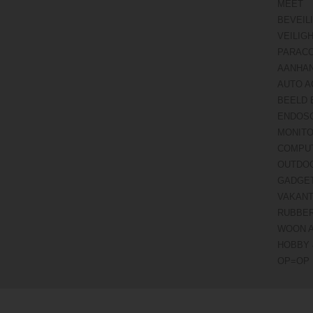
MEET
BEVEIL
VEILIG
PARAC
AANHA
AUTO A
BEELD 
ENDOS
MONITO
COMPU
OUTDO
GADGE
VAKANT
RUBBE
WOON 
HOBBY 
OP=OP