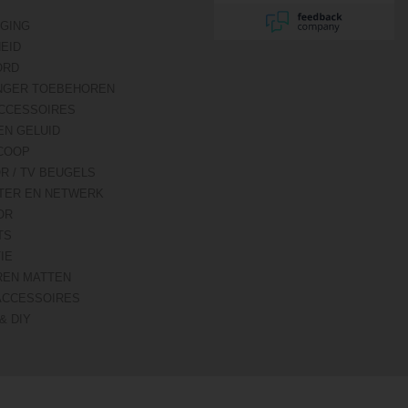
IGING
HEID
ORD
NGER TOEBEHOREN
CCESSOIRES
EN GELUID
COOP
R / TV BEUGELS
TER EN NETWERK
OR
TS
IE
REN MATTEN
ACCESSOIRES
& DIY