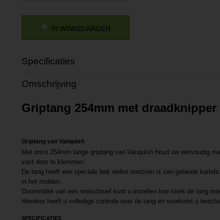
IN WINKELWAGEN
Specificaties
Productcode
P201905071309
Omschrijving
Productcode leverancier
L201905071309
Griptang 254mm met draadknipper 
Griptang van Vanquish
Met onze 254mm lange griptang van Vanquish houd uw eenvoudig materi
vast door te klemmen.
De tang heeft een speciale bek welke voorzien is van getande kartels
in het midden.
Doormiddel van een stelschroef kunt u instellen hoe sterk de tang m
Hierdoor heeft u volledige controle over de tang en voorkomt u besch
SPECIFICATIES