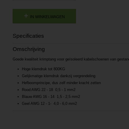
IN WINKELWAGEN
Specificaties
Productcode
P201610171231
Omschrijving
Productcode leverancier
L201610171231
Goede kwaliteit krimptang voor geïsoleerd kabelschoenen van gestan
Hoge klemdruk tot 800KG
Gelijkmatige klemdruk dankzij vergrendeling
Hefboomprincipe, dus zelf minder kracht zetten
Rood AWG 22 - 18 0,5 - 1 mm2
Blauw AWG 16 - 14 1,5 - 2,5 mm2
Geel AWG 12 - 1- 4,0 - 6,0 mm2