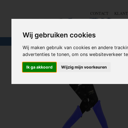
CONTACT
KLANT
Wij gebruiken cookies
TOUW & ELASTIEK
SLANGEN
GEREE
Wij maken gebruik van cookies en andere tracki
advertenties te tonen, om ons websiteverkeer 
Home
>
GEREEDSCHAP
>
Tangen
>
Krimptang / stripta
Ik ga akkoord
Wijzig mijn voorkeuren