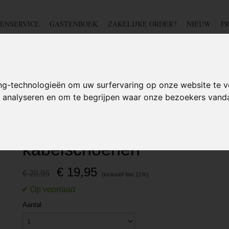
ENSERVICE
GASTENBOEK
ZAKELIJKE ORDER?
NIEUW
P
DSCHAP
IJZERWAREN
TUIN
BEDRADING
S
ng-technologieën om uw surfervaring op onze website te v
te analyseren en om te begrijpen waar onze bezoekers van
ng
>
Luxe automatische krimptang voor kabelschoenen
Luxe automatische krimpt
kabelschoenen
€ 19,95
€ 29,95
Aantal