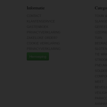
Informatie
Catego
CONTACT
TOUW &
KLANTENSERVICE
SLANG
GASTENBOEK
GEREE
PRIVACYVERKLARING
IJZERW
ZAKELIJKE ORDER?
TUIN
COOKIE VERKLARING
BEDRA
PRIVACYVERKLARING
SLOTE
TIE WR
Herroeping
STROO
PNEUMA
SOLDE
COMPO
MEET
BEVEIL
VEILIG
PARAC
AANHA