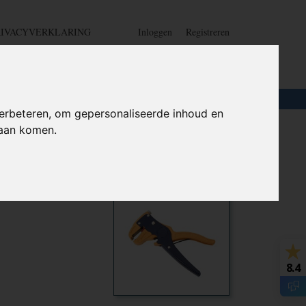
RIVACYVERKLARING
Inloggen
Registreren
UW WINKELWAGEN
Geen producten
(0)
LOTEN
+
HOME
erbeteren, om gepersonaliseerde inhoud en
daan komen.
ang voor
Ook interessant
8.4