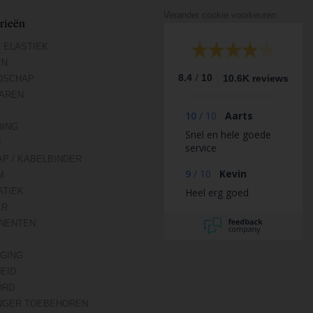
Verander cookie voorkeuren
rieën
 ELASTIEK
EN
/
8.4
10
10.6K reviews
DSCHAP
AREN
10
/
10
Aarts
DING
Snel en hele goede
N
service
AP / KABELBINDER
9
/
10
Kevin
M
TIEK
Heel erg goed
ER
NENTEN
IGING
HEID
ORD
NGER TOEBEHOREN