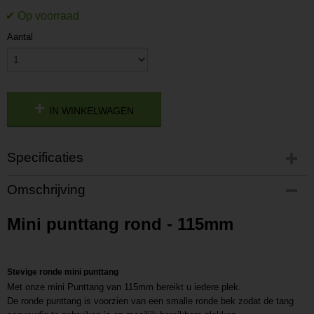
Aantal
IN WINKELWAGEN
Specificaties
Productcode
Omschrijving
P201812211140
Productcode leverancier
Mini punttang rond - 115mm
L201812211140
Stevige ronde mini punttang
Met onze mini Punttang van 115mm bereikt u iedere plek.
De ronde punttang is voorzien van een smalle ronde bek zodat de tang