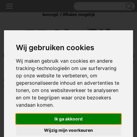
✓Scherpe prijzen ✓Achteraf betalen ✓ Vandaag besteld
zaterdag
bezorgd ✓Afhalen mogelijk
Wij gebruiken cookies
Inloggen
Registreren
UW WINKELWAGEN
Wij maken gebruik van cookies en andere
Geen producten
(0)
tracking-technologieën om uw surfervaring
op onze website te verbeteren, om
Home
>
GEREEDSCHAP
>
Tangen
>
Punttang / gebogen punttang
>
gepersonaliseerde inhoud en advertenties te
Mini punttang rond - 115mm
tonen, om ons websiteverkeer te analyseren
en om te begrijpen waar onze bezoekers
vandaan komen.
Ik ga akkoord
Wijzig mijn voorkeuren