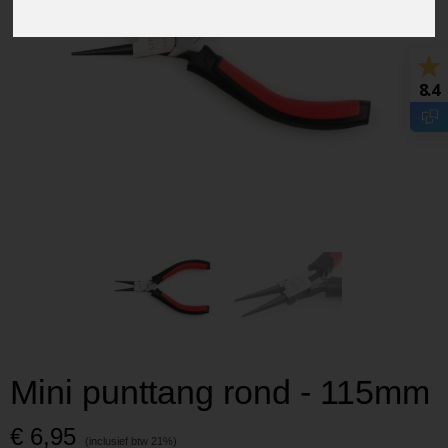
8.4
Mini punttang rond - 115mm
€ 6,95