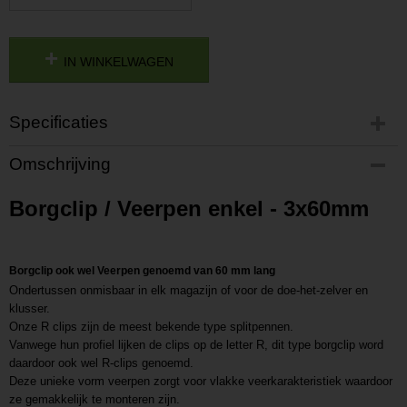
IN WINKELWAGEN
Specificaties
Productcode
Omschrijving
P201810171301
Productcode leverancier
Borgclip / Veerpen enkel - 3x60mm
L201810171301
Borgclip ook wel Veerpen genoemd van 60 mm lang
Ondertussen onmisbaar in elk magazijn of voor de doe-het-zelver en
klusser.
Onze R clips zijn de meest bekende type splitpennen.
Vanwege hun profiel lijken de clips op de letter R, dit type borgclip word
daardoor ook wel R-clips genoemd.
Deze unieke vorm veerpen zorgt voor vlakke veerkarakteristiek waardoor
ze gemakkelijk te monteren zijn.