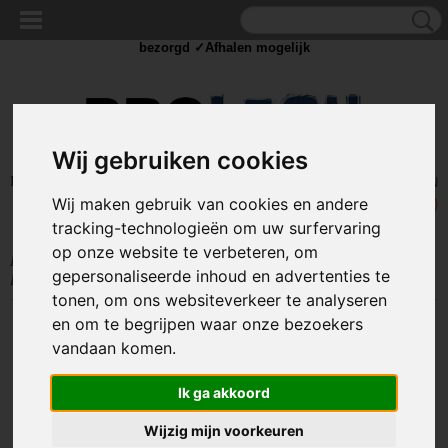
✓Scherpe prijzen ✓Achteraf betalen ✓ Vandaag besteld
dinsdag
bezorgd ✓Afhalen mogelijk
Wij gebruiken cookies
Inloggen
Registreren
UW WINKELWAGEN
Wij maken gebruik van cookies en andere
Geen producten
(0)
tracking-technologieën om uw surfervaring
op onze website te verbeteren, om
Home
>
IJZERWAREN
>
BEVESTIGING
>
BORGCLIP - BORGPEN
>
gepersonaliseerde inhoud en advertenties te
Borgclip / Veerpen - Enkel
>
Borgclip / Veerpen enkel - 3x60mm
tonen, om ons websiteverkeer te analyseren
en om te begrijpen waar onze bezoekers
vandaan komen.
Ik ga akkoord
Wijzig mijn voorkeuren