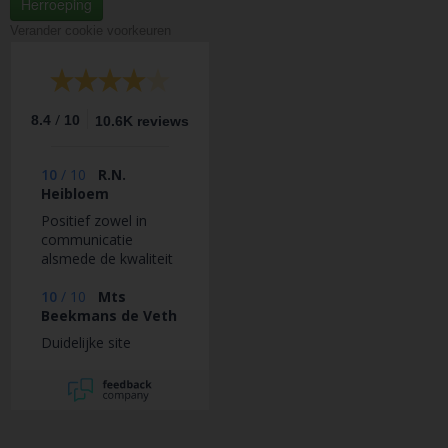
Herroeping
Verander cookie voorkeuren
/
8.4
10
10.6K reviews
10
/
10
R.N.
Heibloem
Positief zowel in
communicatie
alsmede de kwaliteit
van het geleverde
product.
10
/
10
Mts
Beekmans de Veth
Duidelijke site