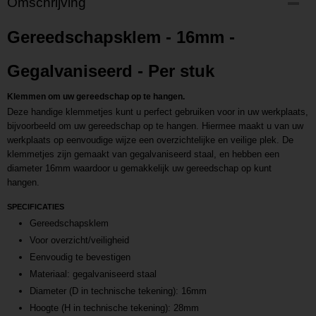
Omschrijving
P202208300918
Productcode leverancier
Gereedschapsklem - 16mm -
L202208300918
Gegalvaniseerd - Per stuk
Klemmen om uw gereedschap op te hangen.
Deze handige klemmetjes kunt u perfect gebruiken voor in uw werkplaats,
bijvoorbeeld om uw gereedschap op te hangen. Hiermee maakt u van uw
werkplaats op eenvoudige wijze een overzichtelijke en veilige plek. De
klemmetjes zijn gemaakt van gegalvaniseerd staal, en hebben een
diameter 16mm waardoor u gemakkelijk uw gereedschap op kunt
hangen.
SPECIFICATIES
Gereedschapsklem
Voor overzicht/veiligheid
Eenvoudig te bevestigen
Materiaal: gegalvaniseerd staal
Diameter (D in technische tekening): 16mm
Hoogte (H in technische tekening): 28mm