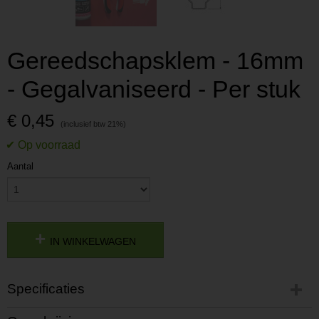
Gereedschapsklem - 16mm
- Gegalvaniseerd - Per stuk
€ 0,45
Aantal
IN WINKELWAGEN
Specificaties
Productcode