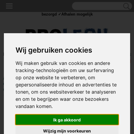
✓Scherpe prijzen ✓Achteraf betalen ✓ Vandaag besteld
zaterdag
bezorgd ✓Afhalen mogelijk
Wij gebruiken cookies
Inloggen
Registreren
UW WINKELWAGEN
Geen producten
(0)
Wij maken gebruik van cookies en andere
tracking-technologieën om uw surfervaring
op onze website te verbeteren, om
Home
>
IJZERWAREN
>
BEVESTIGING
>
GEREEDSCHAPSKLEMMEN
>
Gereedschapsklem - 16mm -
gepersonaliseerde inhoud en advertenties te
Gegalvaniseerd - Per stuk
tonen, om ons websiteverkeer te analyseren
en om te begrijpen waar onze bezoekers
vandaan komen.
Ik ga akkoord
Wijzig mijn voorkeuren