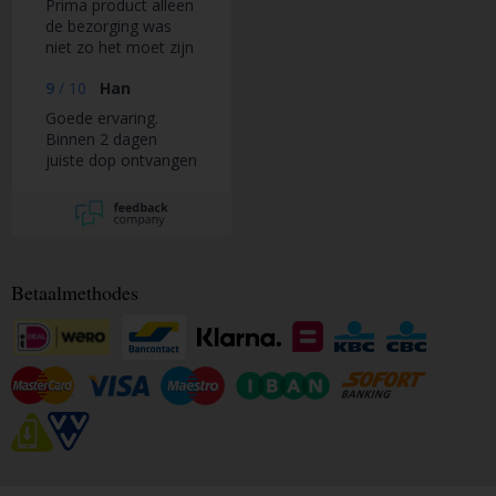
Prima product alleen
de bezorging was
niet zo het moet zijn
9
/
10
Han
Goede ervaring.
Binnen 2 dagen
juiste dop ontvangen
na reactie op eerst
verkeerd dop
ontvangen.
Betaalmethodes