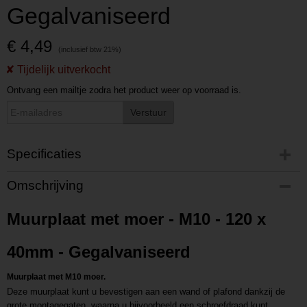
Gegalvaniseerd
€ 4,49
Ontvang een mailtje zodra het product weer op voorraad is.
Verstuur
Specificaties
Productcode
Omschrijving
P202404031533
Productcode leverancier
Muurplaat met moer - M10 - 120 x
L202404031533
40mm - Gegalvaniseerd
Muurplaat met M10 moer.
Deze muurplaat kunt u bevestigen aan een wand of plafond dankzij de
grote montagegaten, waarna u bijvoorbeeld een schroefdraad kunt