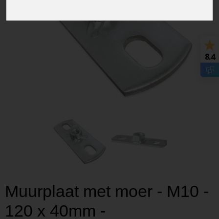
8.4
Muurplaat met moer - M10 -
120 x 40mm -