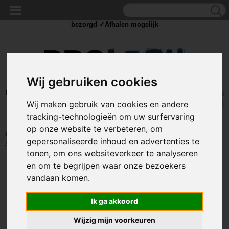
✓Scherpe prijzen ✓Achteraf betalen ✓ Vandaag besteld
dinsdag
bezorgd ✓Afhalen mogelijk
Wij gebruiken cookies
Inloggen
Registreren
UW WINKELWAGEN
Wij maken gebruik van cookies en andere
Geen producten
(0)
tracking-technologieën om uw surfervaring
op onze website te verbeteren, om
Home
>
IJZERWAREN
>
BEVESTIGING
>
MUURBEVESTIGING
>
gepersonaliseerde inhoud en advertenties te
Muurplaat met moer - M10 - 120 x 40mm - Gegalvaniseerd
tonen, om ons websiteverkeer te analyseren
en om te begrijpen waar onze bezoekers
vandaan komen.
Ik ga akkoord
Wijzig mijn voorkeuren