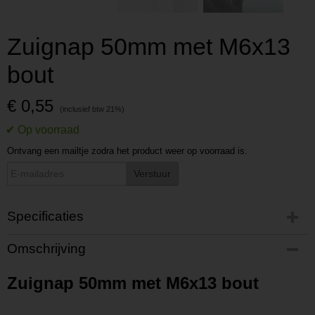
Zuignap 50mm met M6x13
bout
€ 0,55
Ontvang een mailtje zodra het product weer op voorraad is.
Verstuur
Specificaties
Productcode
Omschrijving
P202009030937
Productcode leverancier
Zuignap 50mm met M6x13 bout
L202009030937