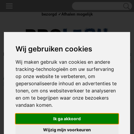
✓Scherpe prijzen ✓Achteraf betalen ✓ Vandaag besteld
dinsdag
bezorgd ✓Afhalen mogelijk
Wij gebruiken cookies
Inloggen
Registreren
UW WINKELWAGEN
Geen producten
(0)
Wij maken gebruik van cookies en andere
tracking-technologieën om uw surfervaring
op onze website te verbeteren, om
Home
>
IJZERWAREN
>
BEVESTIGING
>
ZUIGNAPPEN
>
Zuignap
gepersonaliseerde inhoud en advertenties te
50mm met M6x13 bout
tonen, om ons websiteverkeer te analyseren
en om te begrijpen waar onze bezoekers
vandaan komen.
Ik ga akkoord
Wijzig mijn voorkeuren