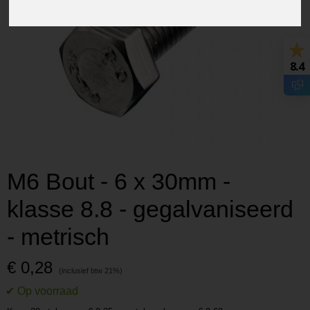
8.4
M6 Bout - 6 x 30mm -
klasse 8.8 - gegalvaniseerd
- metrisch
€ 0,28