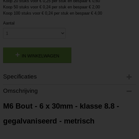
Koop 20 stuks voor € 0,25 per stuk en bespaar € 0,60
Koop 50 stuks voor € 0,24 per stuk en bespaar € 2,00
Koop 100 stuks voor € 0,24 per stuk en bespaar € 4,00
Aantal
IN WINKELWAGEN
Specificaties
Productcode
Omschrijving
201792214274
Productcode leverancier
M6 Bout - 6 x 30mm - klasse 8.8 -
P201792214274
gegalvaniseerd - metrisch