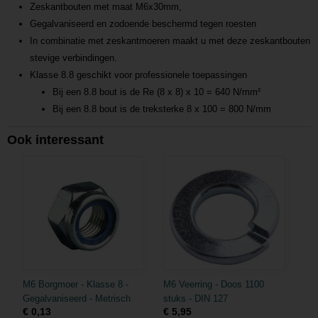
Zeskantbouten met maat M6x30mm,
Gegalvaniseerd en zodoende beschermd tegen roesten
In combinatie met zeskantmoeren maakt u met deze zeskantbouten
stevige verbindingen.
Klasse 8.8 geschikt voor professionele toepassingen
Bij een 8.8 bout is de Re (8 x 8) x 10 = 640 N/mm²
Bij een 8.8 bout is de treksterke 8 x 100 = 800 N/mm
ouw als voor hobbymatige doeleinden. Alle zeskantige bouten uit dit
Ook interessant
assortiment zijn verzinkt en daardoor weerbestendig. De 8 bouten met
zeskanten zijn 20mm lang en 8mm breed. Naast verzinkte zeskantbouten
biedt GAMMA’s assortiment ook verzinkte moeren met zeskanten die
passen op deze bouten. Zoekt u bouten van rvs? Ook die vindt u in ons
assortiment.
M6 Borgmoer - Klasse 8 -
M6 Veerring - Doos 1100
Gegalvaniseerd - Metrisch
stuks - DIN 127
€ 0,13
€ 5,95