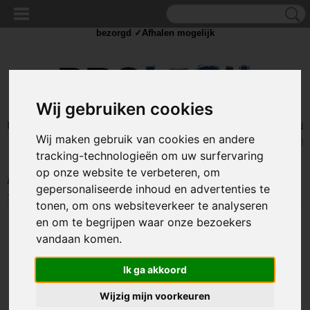
✓Scherpe prijzen ✓Achteraf betalen ✓ Vandaag besteld
dinsdag
bezorgd ✓Afhalen mogelijk
Wij gebruiken cookies
Inloggen
Registreren
UW WINKELWAGEN
Wij maken gebruik van cookies en andere
Geen producten
(0)
tracking-technologieën om uw surfervaring
op onze website te verbeteren, om
Home
>
IJZERWAREN
>
BOUTEN
>
BOUTEN
>
M6 Bouten
>
M6 Bout
gepersonaliseerde inhoud en advertenties te
- 6 x 30mm - klasse 8.8 - gegalvaniseerd - metrisch
tonen, om ons websiteverkeer te analyseren
en om te begrijpen waar onze bezoekers
vandaan komen.
Ik ga akkoord
Wijzig mijn voorkeuren