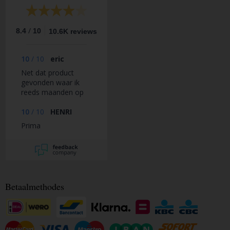
/
8.4
10
10.6K reviews
10
/
10
eric
Net dat product
gevonden waar ik
reeds maanden op
zoek naar was.
10
/
10
HENRI
Prima
Betaalmethodes