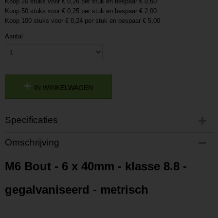
Koop 20 stuks voor € 0,26 per stuk en bespaar € 0,60
Koop 50 stuks voor € 0,25 per stuk en bespaar € 2,00
Koop 100 stuks voor € 0,24 per stuk en bespaar € 5,00
Aantal
IN WINKELWAGEN
Specificaties
Productcode
Omschrijving
201792214275
Productcode leverancier
M6 Bout - 6 x 40mm - klasse 8.8 -
P201792214275
gegalvaniseerd - metrisch