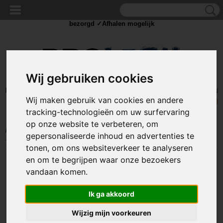
✓Scherpe prijzen ✓Achteraf betalen ✓ Vandaag besteld
dinsdag
bezorgd ✓Afhalen mogelijk
Wij gebruiken cookies
Inloggen
Registreren
UW WINKELWAGEN
Wij maken gebruik van cookies en andere
Geen producten
(0)
tracking-technologieën om uw surfervaring
op onze website te verbeteren, om
Home
>
IJZERWAREN
>
BOUTEN
>
BOUTEN
>
M6 Bouten
>
M6 Bout
gepersonaliseerde inhoud en advertenties te
- 6 x 40mm - klasse 8.8 - gegalvaniseerd - metrisch
tonen, om ons websiteverkeer te analyseren
en om te begrijpen waar onze bezoekers
vandaan komen.
Ik ga akkoord
Wijzig mijn voorkeuren