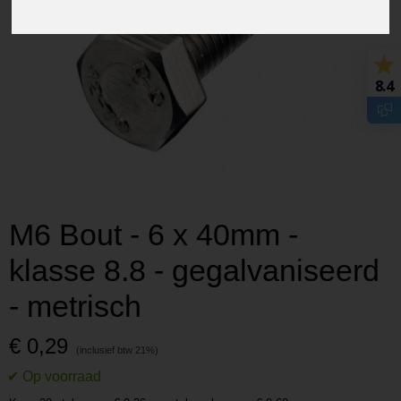
8.4
M6 Bout - 6 x 40mm -
klasse 8.8 - gegalvaniseerd
- metrisch
€ 0,29