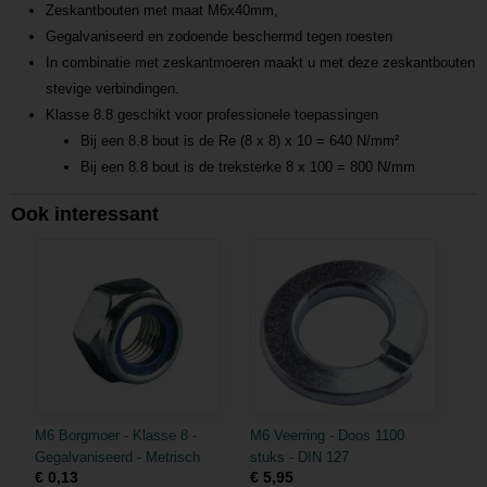
Zeskantbouten met maat M6x40mm,
Gegalvaniseerd en zodoende beschermd tegen roesten
In combinatie met zeskantmoeren maakt u met deze zeskantbouten
stevige verbindingen.
Klasse 8.8 geschikt voor professionele toepassingen
Bij een 8.8 bout is de Re (8 x 8) x 10 = 640 N/mm²
Bij een 8.8 bout is de treksterke 8 x 100 = 800 N/mm
ouw als voor hobbymatige doeleinden. Alle zeskantige bouten uit dit
Ook interessant
assortiment zijn verzinkt en daardoor weerbestendig. De 8 bouten met
zeskanten zijn 20mm lang en 8mm breed. Naast verzinkte zeskantbouten
biedt GAMMA’s assortiment ook verzinkte moeren met zeskanten die
passen op deze bouten. Zoekt u bouten van rvs? Ook die vindt u in ons
assortiment.
M6 Borgmoer - Klasse 8 -
M6 Veerring - Doos 1100
Gegalvaniseerd - Metrisch
stuks - DIN 127
€ 0,13
€ 5,95