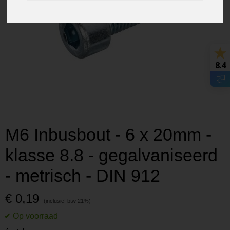
8.4
M6 Inbusbout - 6 x 20mm -
klasse 8.8 - gegalvaniseerd
- metrisch - DIN 912
€ 0,19