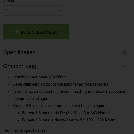
Aantal
IN WINKELWAGEN
Specificaties
Productcode
Omschrijving
P201942510523
Productcode leverancier
Inbusbout met maat M6x20mm
P201942510523
Gegalvaniseerd en zodoende beschermd tegen roesten
In combinatie met zeskantmoeren maakt u met deze inbusbouten
stevige verbindingen.
Klasse 8.8 geschikt voor professionele toepassingen
Bij een 8.8 bout is de Re (8 x 8) x 10 = 640 N/mm²
Bij een 8.8 bout is de treksterkte 8 x 100 = 800 N/mm
Technische specificaties: