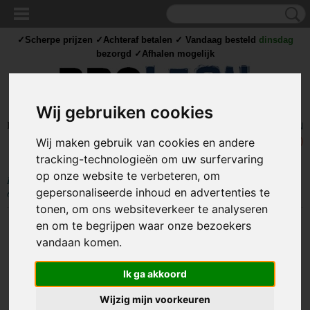
✓Scherpe prijzen ✓Achteraf betalen ✓ Vandaag besteld
dinsdag
bezorgd ✓Afhalen mogelijk
Wij gebruiken cookies
Inloggen
Registreren
UW WINKELWAGEN
Geen producten
(0)
Wij maken gebruik van cookies en andere
tracking-technologieën om uw surfervaring
op onze website te verbeteren, om
Home
>
IJZERWAREN
>
BOUTEN
>
INBUSBOUTEN
>
M6 Inbusbout -
gepersonaliseerde inhoud en advertenties te
6 x 20mm - klasse 8.8 - gegalvaniseerd - metrisch - DIN 912
tonen, om ons websiteverkeer te analyseren
en om te begrijpen waar onze bezoekers
vandaan komen.
Ik ga akkoord
Wijzig mijn voorkeuren