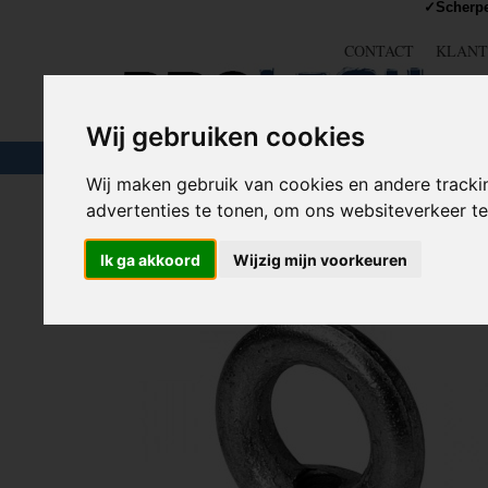
✓Scherpe
CONTACT
KLANT
Wij gebruiken cookies
TOUW & ELASTIEK
SLANGEN
GEREE
Wij maken gebruik van cookies en andere tracki
advertenties te tonen, om ons websiteverkeer 
Home
>
IJZERWAREN
>
HIJSOGEN / OOGMOEREN /
Ik ga akkoord
Wijzig mijn voorkeuren