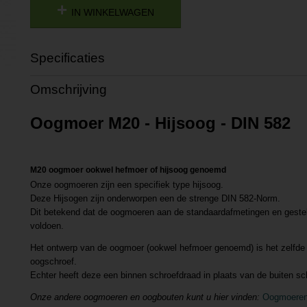
IN WINKELWAGEN
Specificaties
Productcode
P201807101542
Omschrijving
Productcode leverancier
L201807101542
Oogmoer M20 - Hijsoog - DIN 582
M20 oogmoer ookwel hefmoer of hijsoog genoemd
Onze oogmoeren zijn een specifiek type hijsoog.
Deze Hijsogen zijn onderworpen een de strenge DIN 582-Norm.
Dit betekend dat de oogmoeren aan de standaardafmetingen en gestel
voldoen.
Het ontwerp van de oogmoer (ookwel hefmoer genoemd) is het zelfde 
oogschroef.
Echter heeft deze een binnen schroefdraad in plaats van de buiten sc
Onze andere oogmoeren en oogbouten kunt u hier vinden:
Oogmoeren