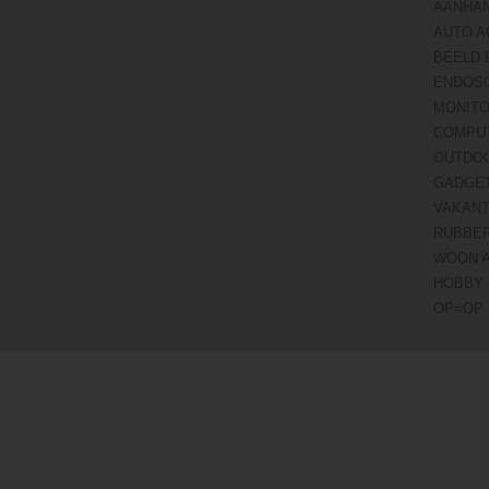
AANHA
AUTO A
BEELD 
ENDOS
MONITO
COMPU
OUTDO
GADGE
VAKANT
RUBBE
WOON 
HOBBY 
OP=OP