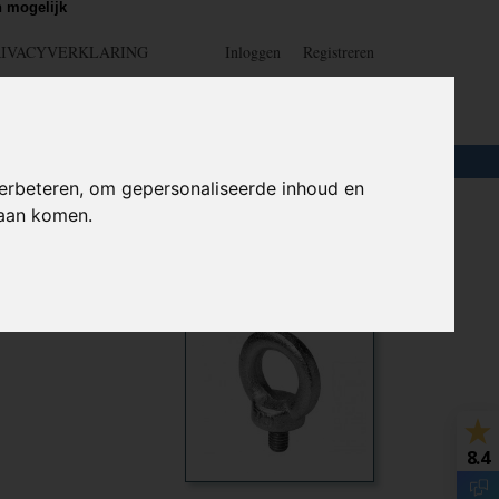
 mogelijk
RIVACYVERKLARING
Inloggen
Registreren
UW WINKELWAGEN
Geen producten
(0)
LOTEN
+
HOME
erbeteren, om gepersonaliseerde inhoud en
daan komen.
DIN 582
Ook interessant
8.4