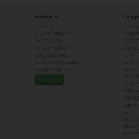
Informatie
Catego
CONTACT
TOUW &
KLANTENSERVICE
SLANG
GASTENBOEK
GEREE
PRIVACYVERKLARING
IJZERW
ZAKELIJKE ORDER?
TUIN
COOKIE VERKLARING
BEDRA
PRIVACYVERKLARING
SLOTE
TIE WR
Herroeping
STROO
PNEUMA
SOLDE
COMPO
MEET
BEVEIL
VEILIG
PARAC