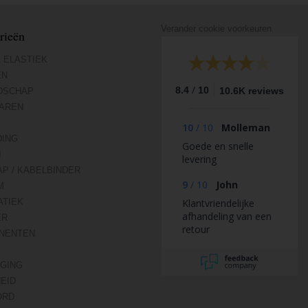
Verander cookie voorkeuren
rieën
 ELASTIEK
EN
/
8.4
10
10.6K reviews
DSCHAP
AREN
10
/
10
Molleman
DING
Goede en snelle
N
levering
AP / KABELBINDER
9
/
10
John
M
TIEK
Klantvriendelijke
afhandeling van een
ER
retour
NENTEN
IGING
HEID
ORD