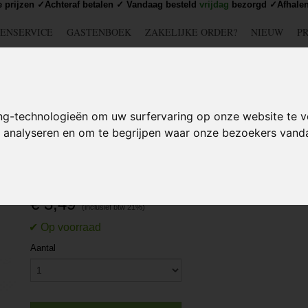
 prijzen ✓Achteraf betalen ✓ Vandaag besteld
vrijdag
bezorgd ✓Afhalen
ENSERVICE
GASTENBOEK
ZAKELIJKE ORDER?
NIEUW
P
DSCHAP
IJZERWAREN
TUIN
BEDRADING
S
ng-technologieën om uw surfervaring op onze website te v
te analyseren en om te begrijpen waar onze bezoekers van
 OOGBOUTEN
>
Oogmoer M20 - Hijsoog - DIN 582
Oogmoer M20 - Hijsoog - 
€ 3,49
Aantal