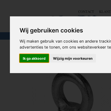
CONTACT
KLANT
Wij gebruiken cookies
TOUW & ELASTIEK
SLANGEN
GEREE
Wij maken gebruik van cookies en andere tracki
advertenties te tonen, om ons websiteverkeer 
Home
>
IJZERWAREN
>
HIJSOGEN / OOGMOEREN /
Ik ga akkoord
Wijzig mijn voorkeuren