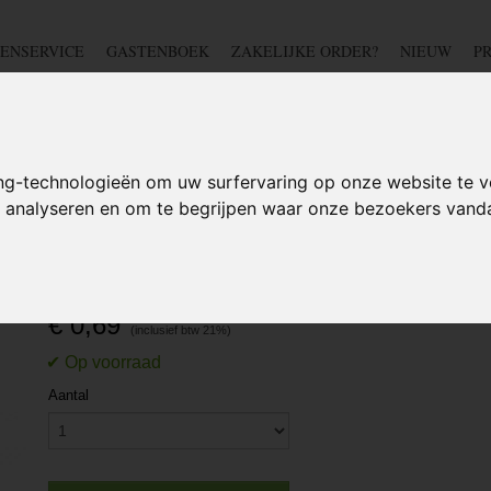
ENSERVICE
GASTENBOEK
ZAKELIJKE ORDER?
NIEUW
P
DSCHAP
IJZERWAREN
TUIN
BEDRADING
S
ng-technologieën om uw surfervaring op onze website te v
te analyseren en om te begrijpen waar onze bezoekers van
 OOGBOUTEN
>
Oogbout M6 - Hijsoog - DIN 580
Oogbout M6 - Hijsoog - DI
€ 0,69
Aantal