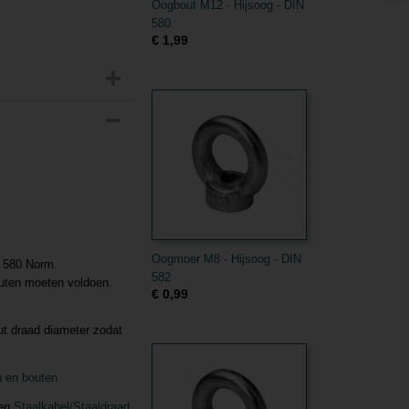
Oogbout M12 - Hijsoog - DIN
580
€ 1,99
Oogmoer M8 - Hijsoog - DIN
N 580 Norm.
582
uten moeten voldoen.
€ 0,99
t draad diameter zodat
 en bouten
den
Staalkabel/Staaldraad