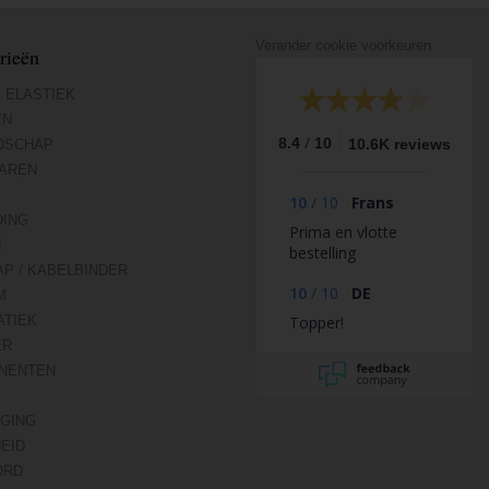
Verander cookie voorkeuren
rieën
 ELASTIEK
EN
/
8.4
10
10.6K reviews
DSCHAP
AREN
10
/
10
Frans
DING
Prima en vlotte
N
bestelling
AP / KABELBINDER
10
/
10
DE
M
TIEK
Topper!
ER
NENTEN
IGING
HEID
ORD