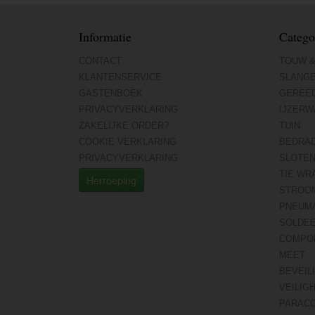
Informatie
Catego
CONTACT
TOUW &
KLANTENSERVICE
SLANG
GASTENBOEK
GEREE
PRIVACYVERKLARING
IJZERW
ZAKELIJKE ORDER?
TUIN
COOKIE VERKLARING
BEDRA
PRIVACYVERKLARING
SLOTE
TIE WR
Herroeping
STROO
PNEUMA
SOLDE
COMPO
MEET
BEVEIL
VEILIG
PARAC