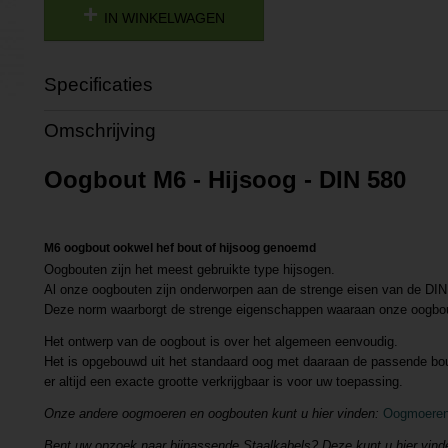
IN WINKELWAGEN
Specificaties
Productcode
P201807101659
Omschrijving
Productcode leverancier
L201807101659
Oogbout M6 - Hijsoog - DIN 580
M6 oogbout ookwel hef bout of hijsoog genoemd
Oogbouten zijn het meest gebruikte type hijsogen.
Al onze oogbouten zijn onderworpen aan de strenge eisen van de DI
Deze norm waarborgt de strenge eigenschappen waaraan onze oogbo
Het ontwerp van de oogbout is over het algemeen eenvoudig.
Het is opgebouwd uit het standaard oog met daaraan de passende bou
er altijd een exacte grootte verkrijgbaar is voor uw toepassing.
Onze andere oogmoeren en oogbouten kunt u hier vinden:
Oogmoeren
Bent uw opzoek naar bijpassende Staalkabels? Deze kunt u hier vin