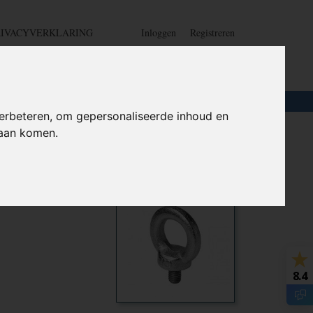
RIVACYVERKLARING
Inloggen
Registreren
UW WINKELWAGEN
Geen producten
(0)
LOTEN
+
HOME
erbeteren, om gepersonaliseerde inhoud en
daan komen.
N 580
Ook interessant
8.4