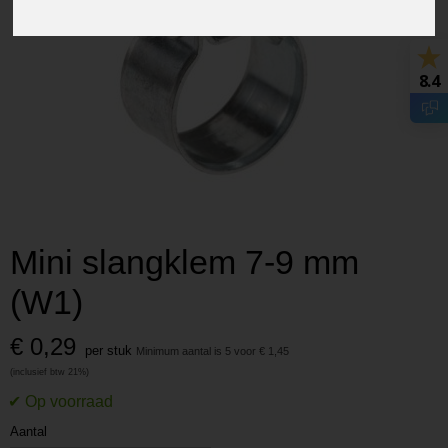
8.4
Mini slangklem 7-9 mm
(W1)
€ 0,29
per stuk
Minimum aantal is 5 voor
€ 1,45
Aantal