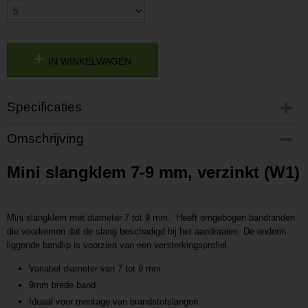
IN WINKELWAGEN
Specificaties
Productcode
Omschrijving
2017922141615
Productcode leverancier
Mini slangklem 7-9 mm, verzinkt (W1)
P2017922141615
Mini slangklem met diameter 7 tot 9 mm. Heeft omgebogen bandranden
die voorkomen dat de slang beschadigd bij het aandraaien. De onderin
liggende bandlip is voorzien van een versterkingsprofiel.
Variabel diameter van 7 tot 9 mm
9mm brede band
Ideaal voor montage van brandstofslangen