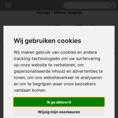
✓Scherpe prijzen ✓Achteraf betalen ✓ Vandaag besteld
dinsdag
bezorgd ✓Afhalen mogelijk
Wij gebruiken cookies
Inloggen
Registreren
UW WINKELWAGEN
Wij maken gebruik van cookies en andere
Geen producten
(0)
tracking-technologieën om uw surfervaring
op onze website te verbeteren, om
Home
>
IJZERWAREN
>
SLANGKLEMMEN
>
MINI SLANGKLEMMEN
gepersonaliseerde inhoud en advertenties te
>
Mini slangklem 7-9 mm (W1)
tonen, om ons websiteverkeer te analyseren
en om te begrijpen waar onze bezoekers
vandaan komen.
Ik ga akkoord
Wijzig mijn voorkeuren