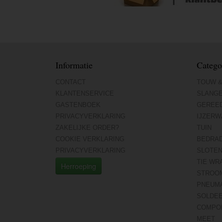
Informatie
Catego
CONTACT
TOUW &
KLANTENSERVICE
SLANG
GASTENBOEK
GEREE
PRIVACYVERKLARING
IJZERW
ZAKELIJKE ORDER?
TUIN
COOKIE VERKLARING
BEDRA
PRIVACYVERKLARING
SLOTE
TIE WR
Herroeping
STROO
PNEUMA
SOLDE
COMPO
MEET