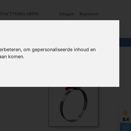
RIVACYVERKLARING
Inloggen
Registreren
UW WINKELWAGEN
Geen producten
(0)
LOTEN
+
HOME
erbeteren, om gepersonaliseerde inhoud en
daan komen.
gelmoer 32 - 50mm - W1
2 - 50mm
Ook interessant
8.4