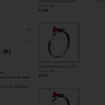
Slangklem Vleugelmoer 50 -
70mm - W1
€ 0,89
- W1
Slangklem Vleugelmoer 20 -
32mm - W1
men.
€ 0,77
opese echter een egaal
ng van de slang door