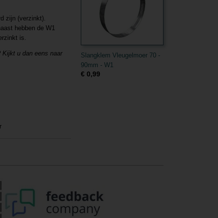
 zijn (verzinkt).
rnaast hebben de W1
zinkt is.
Kijkt u dan eens naar
Slangklem Vleugelmoer 70 -
90mm - W1
€ 0,99
r