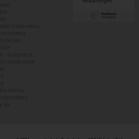
verwachtingen!
IGING
HEID
ORD
NGER TOEBEHOREN
CCESSOIRES
EN GELUID
COOP
R / TV BEUGELS
TER EN NETWERK
OR
TS
IE
REN MATTEN
ACCESSOIRES
& DIY