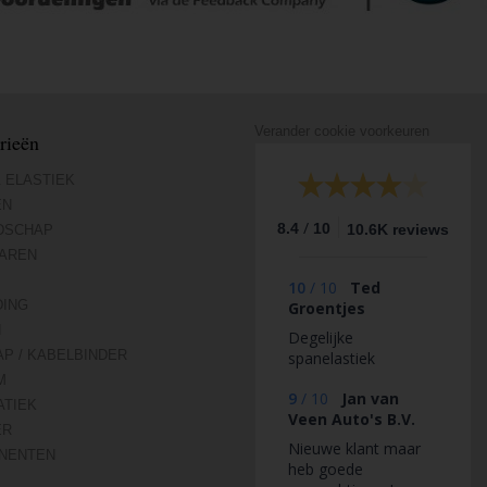
Verander cookie voorkeuren
rieën
 ELASTIEK
EN
/
8.4
10
10.6K reviews
DSCHAP
AREN
10
/
10
Ted
DING
Groentjes
N
Degelijke
AP / KABELBINDER
spanelastiek
M
9
/
10
Jan van
TIEK
Veen Auto's B.V.
ER
Nieuwe klant maar
NENTEN
heb goede