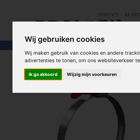
CONTACT
KLANT
Wij gebruiken cookies
TOUW & ELASTIEK
SLANGEN
GEREE
Wij maken gebruik van cookies en andere tracki
advertenties te tonen, om ons websiteverkeer 
Home
>
IJZERWAREN
>
SLANGKLEMMEN
>
SLANGK
Ik ga akkoord
Wijzig mijn voorkeuren