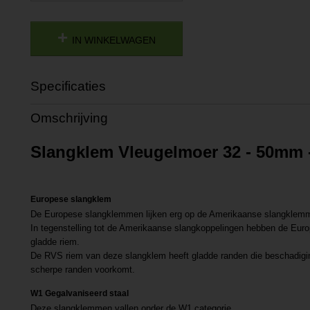
IN WINKELWAGEN
Specificaties
Productcode
P201807111149
Omschrijving
Productcode leverancier
L201807111149
Slangklem Vleugelmoer 32 - 50mm 
Europese slangklem
De Europese slangklemmen lijken erg op de Amerikaanse slangklem
In tegenstelling tot de Amerikaanse slangkoppelingen hebben de Eur
gladde riem.
De RVS riem van deze slangklem heeft gladde randen die beschadigi
scherpe randen voorkomt.
W1 Gegalvaniseerd staal
Deze slangklemmen vallen onder de W1 categorie.