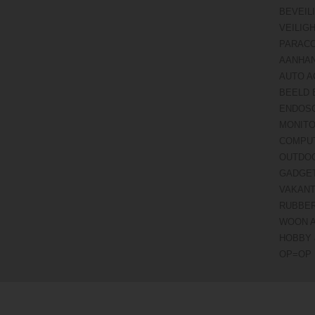
BEVEIL
VEILIG
PARAC
AANHA
AUTO A
BEELD 
ENDOS
MONITO
COMPU
OUTDO
GADGE
VAKANT
RUBBE
WOON 
HOBBY 
OP=OP