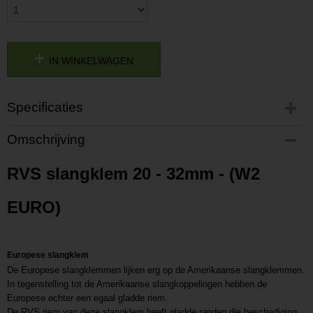
IN WINKELWAGEN
Specificaties
Productcode
Omschrijving
P201611291952
Productcode leverancier
RVS slangklem 20 - 32mm - (W2
L201611291952
EURO)
Europese slangklem
De Europese slangklemmen lijken erg op de Amerikaanse slangklemmen.
In tegenstelling tot de Amerikaanse slangkoppelingen hebben de
Europese echter een egaal gladde riem.
De RVS riem van deze slangklem heeft gladde randen die beschadiging