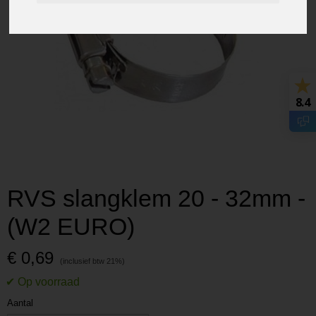
8.4
RVS slangklem 20 - 32mm -
(W2 EURO)
€ 0,69
Aantal