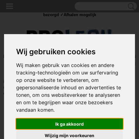
✓Scherpe prijzen ✓Achteraf betalen ✓ Vandaag besteld
dinsdag
bezorgd ✓Afhalen mogelijk
Wij gebruiken cookies
Inloggen
Registreren
UW WINKELWAGEN
Geen producten
(0)
Wij maken gebruik van cookies en andere
tracking-technologieën om uw surfervaring
op onze website te verbeteren, om
Home
>
IJZERWAREN
>
SLANGKLEMMEN
>
SLANGKLEMMEN
EURO
>
SLANGKLEM W2 EURO
>
RVS slangklem 20 - 32mm - (W2
gepersonaliseerde inhoud en advertenties te
EURO)
tonen, om ons websiteverkeer te analyseren
en om te begrijpen waar onze bezoekers
vandaan komen.
Ik ga akkoord
Wijzig mijn voorkeuren