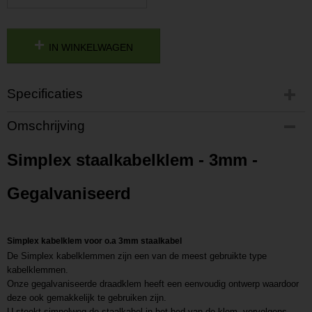
IN WINKELWAGEN
Specificaties
Productcode
Omschrijving
P201809140919
Productcode leverancier
Simplex staalkabelklem - 3mm -
L201809140919
Gegalvaniseerd
Simplex kabelklem voor o.a 3mm staalkabel
De Simplex kabelklemmen zijn een van de meest gebruikte type
kabelklemmen.
Onze gegalvaniseerde draadklem heeft een eenvoudig ontwerp waardoor
deze ook gemakkelijk te gebruiken zijn.
U steekt simpelweg de staalkabel in het bed van de klem, vervolgens