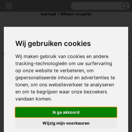
✓Scherpe prijzen ✓Achteraf betalen ✓ Vandaag besteld
dinsdag
bezorgd ✓Afhalen mogelijk
Wij gebruiken cookies
Inloggen
Registreren
UW WINKELWAGEN
Wij maken gebruik van cookies en andere
Geen producten
(0)
tracking-technologieën om uw surfervaring
op onze website te verbeteren, om
Home
>
IJZERWAREN
>
STAALDRAAD KLEMMEN
>
Simplex
gepersonaliseerde inhoud en advertenties te
staalkabelklem - 3mm - Gegalvaniseerd
tonen, om ons websiteverkeer te analyseren
en om te begrijpen waar onze bezoekers
vandaan komen.
Ik ga akkoord
Wijzig mijn voorkeuren