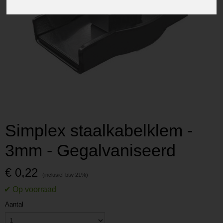
Simplex staalkabelklem -
3mm - Gegalvaniseerd
€ 0,22
Aantal