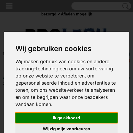
✓Scherpe prijzen ✓Achteraf betalen ✓ Vandaag besteld
zaterdag
bezorgd ✓Afhalen mogelijk
Wij gebruiken cookies
Inloggen
Registreren
UW WINKELWAGEN
Geen producten
(0)
Wij maken gebruik van cookies en andere
tracking-technologieën om uw surfervaring
op onze website te verbeteren, om
Home
>
IJZERWAREN
>
STAALDRAAD SPANNER / SPANSCHROEVEN
gepersonaliseerde inhoud en advertenties te
>
Staaldraad spanner / spanschroef - OOG-OOG - M6
tonen, om ons websiteverkeer te analyseren
en om te begrijpen waar onze bezoekers
vandaan komen.
Ik ga akkoord
Wijzig mijn voorkeuren