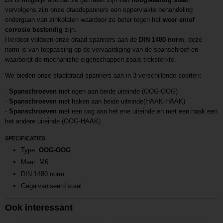
vervolgens zijn onze draadspanners een oppervlakte behandeling
ondergaan van zinkplaten waardoor ze beter tegen het
weer en/of
corrosie bestendig
zijn.
Hierdoor voldoen onze draad spanners aan de
DIN 1480 norm
, deze
norm is van toepassing op de vervaardiging van de spanschroef en
waarborgt de mechanishe eigenschappen zoals treksterkte.
We bieden onze staaldraad spanners aan in 3 verschillende soorten:
-
Spanschroeven
met ogen aan beide uiteinde (OOG-OOG)
-
Spanschroeven
met haken aan beide uiteinde(HAAK-HAAK)
-
Spanschroeven
met een oog aan het ene uiteinde en met een haak een
het andere uiteinde (OOG-HAAK)
SPECIFICATIES
Type:
OOG-OOG
Maat: M6
DIN 1480 norm
Gegalvaniseerd staal
Ook interessant