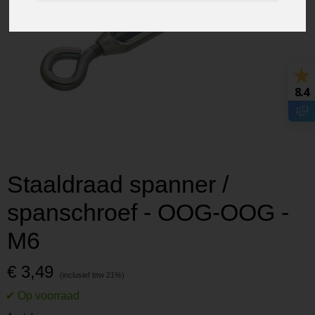
8.4
Staaldraad spanner /
spanschroef - OOG-OOG -
M6
€ 3,49