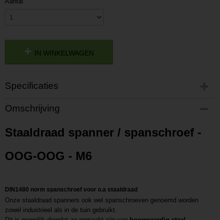
Aantal
IN WINKELWAGEN
Specificaties
Productcode
Omschrijving
P201810021552
Productcode leverancier
Staaldraad spanner / spanschroef -
L201810021552
OOG-OOG - M6
DIN1480 norm spanschroef voor o.a staaldraad
Onze staaldraad spanners ook wel spanschroeven genoemd worden
zowel industrieel als in de tuin gebruikt.
Dit is mogelijk doordat ze gemaakt zijn van
hoogwaardig staal
,