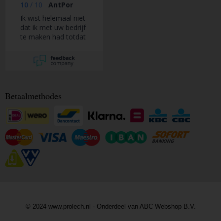
het voelt na
10
/
10
AntPor
bestellen en betalen
Ik wist helemaal niet
wat onzeker
dat ik met uw bedrijf
vanwege geen
te maken had totdat
feedback of mail
ik een email mbt
over je bestelling,
verzending ontving
helemaal niks.
Betaalmethodes