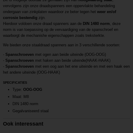
vervolgens zijn onze draadspanners een oppervlakte behandeling
ondergaan van zinkplaten waardoor ze beter tegen het
weer en/of
corrosie bestendig
zijn.
Hierdoor voldoen onze draad spanners aan de
DIN 1480 norm
, deze
norm is van toepassing op de vervaardiging van de spanschroef en
waarborgt de mechanishe eigenschappen zoals treksterkte.
We bieden onze staaldraad spanners aan in 3 verschillende soorten:
-
Spanschroeven
met ogen aan beide uiteinde (OOG-OOG)
-
Spanschroeven
met haken aan beide uiteinde(HAAK-HAAK)
-
Spanschroeven
met een oog aan het ene uiteinde en met een haak een
het andere uiteinde (OOG-HAAK)
SPECIFICATIES
Type:
OOG-OOG
Maat: M8
DIN 1480 norm
Gegalvaniseerd staal
Ook interessant