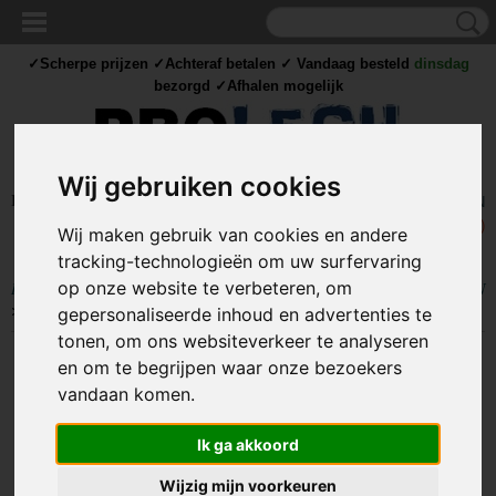
✓Scherpe prijzen ✓Achteraf betalen ✓ Vandaag besteld
dinsdag
bezorgd ✓Afhalen mogelijk
Wij gebruiken cookies
Inloggen
Registreren
UW WINKELWAGEN
Geen producten
(0)
Wij maken gebruik van cookies en andere
tracking-technologieën om uw surfervaring
op onze website te verbeteren, om
Home
>
IJZERWAREN
>
STAALDRAAD SPANNER / SPANSCHROEVEN
>
Staaldraad spanner / spanschroef - OOG-OOG - M8
gepersonaliseerde inhoud en advertenties te
tonen, om ons websiteverkeer te analyseren
en om te begrijpen waar onze bezoekers
vandaan komen.
Ik ga akkoord
Wijzig mijn voorkeuren