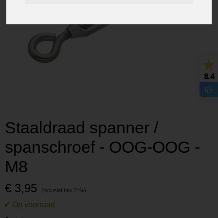
8.4
Staaldraad spanner /
spanschroef - OOG-OOG -
M8
€ 3,95