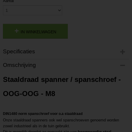
Aantal
IN WINKELWAGEN
Specificaties
Productcode
Omschrijving
P201810021554
Productcode leverancier
Staaldraad spanner / spanschroef -
L201810021554
OOG-OOG - M8
DIN1480 norm spanschroef voor o.a staaldraad
Onze staaldraad spanners ook wel spanschroeven genoemd worden
zowel industrieel als in de tuin gebruikt.
Dit is mogelijk doordat ze gemaakt zijn van
hoogwaardig staal
,