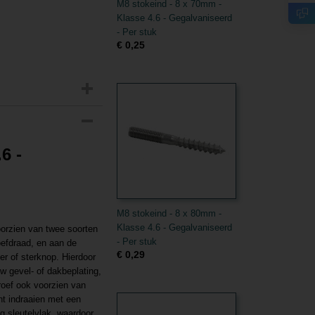
M8 stokeind - 8 x 70mm -
Klasse 4.6 - Gegalvaniseerd
- Per stuk
€ 0,25
6 -
M8 stokeind - 8 x 80mm -
Klasse 4.6 - Gegalvaniseerd
oorzien van twee soorten
- Per stuk
oefdraad, en aan de
€ 0,29
r of sterknop. Hierdoor
w gevel- of dakbeplating,
roef ook voorzien van
nt indraaien met een
g sleutelvlak, waardoor