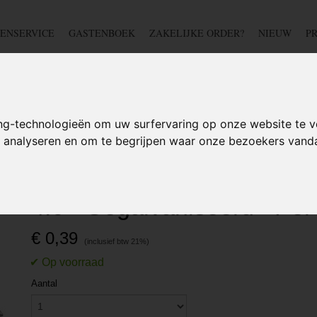
ENSERVICE
GASTENBOEK
ZAKELIJKE ORDER?
NIEUW
P
DSCHAP
IJZERWAREN
TUIN
BEDRADING
S
ng-technologieën om uw surfervaring op onze website te v
te analyseren en om te begrijpen waar onze bezoekers van
DEN
>
M8 stokeind - 8 x 100mm - Klasse 4.6 - Gegalvaniseerd - Per stuk
M8 stokeind - 8 x 100mm -
4.6 - Gegalvaniseerd - Per
€ 0,39
Aantal