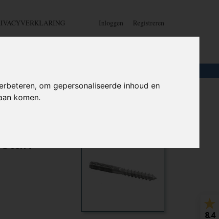
RIVACYVERKLARING
Inloggen
Registreren
UW WINKELWAGEN
Geen producten
(0)
LOTEN
+
HOME
erbeteren, om gepersonaliseerde inhoud en
daan komen.
 Klasse
Ook interessant
 stuk
8.4