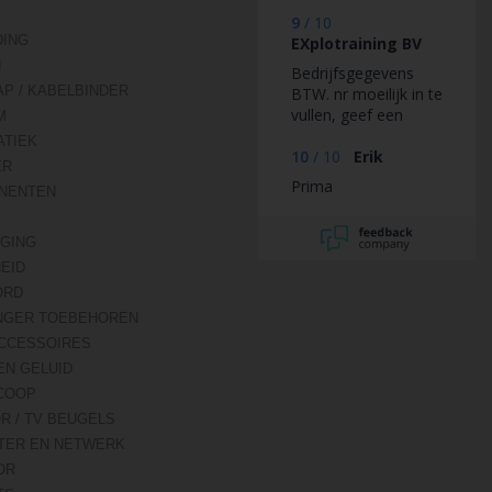
9
/
10
DING
EXplotraining BV
N
Bedrijfsgegevens
AP / KABELBINDER
BTW. nr moeilijk in te
vullen, geef een
M
voorbeeld, ik heb
TIEK
alles geprobeerd
10
/
10
Erik
ER
maar het wordt niet
Prima
NENTEN
geaccepteerd.
IGING
HEID
ORD
NGER TOEBEHOREN
CCESSOIRES
EN GELUID
COOP
R / TV BEUGELS
TER EN NETWERK
OR