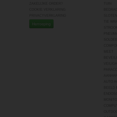
ZAKELIJKE ORDER?
TUIN
COOKIE VERKLARING
BEDRA
PRIVACYVERKLARING
SLOTE
TIE WR
Herroeping
STROO
PNEUMA
SOLDE
COMPO
MEET
BEVEIL
VEILIG
PARAC
AANHA
AUTO A
BEELD 
ENDOS
MONITO
COMPU
OUTDO