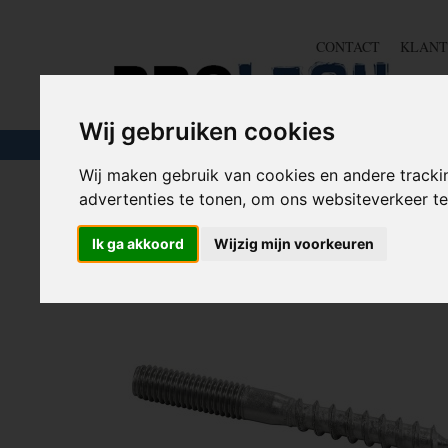
CONTACT
KLANT
Wij gebruiken cookies
TOUW & ELASTIEK
SLANGEN
GEREE
Wij maken gebruik van cookies en andere tracki
advertenties te tonen, om ons websiteverkeer 
Home
>
IJZERWAREN
>
STOKEINDEN
>
M8 STOKEIN
Ik ga akkoord
Wijzig mijn voorkeuren