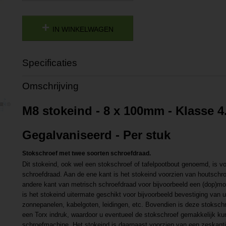
IN WINKELWAGEN
Specificaties
Productcode
P202208041720
Omschrijving
Productcode leverancier
L202208041720
M8 stokeind - 8 x 100mm - Klasse 4.
Gegalvaniseerd - Per stuk
Stokschroef met twee soorten schroefdraad.
Dit stokeind, ook wel een stokschroef of tafelpootbout genoemd, is v
schroefdraad. Aan de ene kant is het stokeind voorzien van houtschr
andere kant van metrisch schroefdraad voor bijvoorbeeld een (dop)moe
is het stokeind uitermate geschikt voor bijvoorbeeld bevestiging van u
zonnepanelen, kabelgoten, leidingen, etc. Bovendien is deze stoksch
een Torx indruk, waardoor u eventueel de stokschroef gemakkelijk ku
schroefmachine. Het stokeind is daarnaast voorzien van een zeskanti