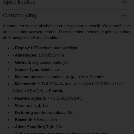
Specificaties
Productcode
Omschrijving
P201708171320
Accurate en stevige alcohol tester met groot meetbereik. Werkt veel beter
Productcode leverancier
en sneller dan wegwerp testers. Daar meerdere mensen te gebruiken door
L201708171320
de 5 meegeleverde mondstukken.
- Display:
LCD-scherm met backlight
- Afmetingen:
105x45x24mm
- Gewicht:
90g zonder batterijen
- Sensor Type:
Solid state
- Meetmethode:
monsterlucht ‰ (g / l) ‰ = Promille
- Meetbereik:
0,00-4,00 ‰ ‰ (dat wil zeggen 0,00 2.00mg / l of
0,00-0,40 BAC) ‰ = Promille
- Nauwkeurigheid:
+/- 0,15-0,50% BAC
- Warm-up Tijd:
15s
- De timing van het resultaat:
10s
-
Blaastijd:
3-5 seconden
- Adem Sampling Tijd:
10s