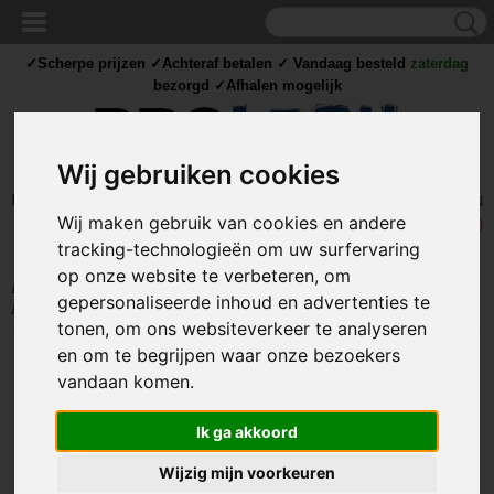
✓Scherpe prijzen ✓Achteraf betalen ✓ Vandaag besteld
zaterdag
bezorgd ✓Afhalen mogelijk
Wij gebruiken cookies
Inloggen
Registreren
UW WINKELWAGEN
Wij maken gebruik van cookies en andere
Geen producten
(0)
tracking-technologieën om uw surfervaring
op onze website te verbeteren, om
Home
>
MEET
>
Alcohol tester
>
Digitale Alcohol Tester - Mondstuk en
gepersonaliseerde inhoud en advertenties te
LCD Scherm - Groot bereik - Zwart
tonen, om ons websiteverkeer te analyseren
en om te begrijpen waar onze bezoekers
vandaan komen.
Ik ga akkoord
Wijzig mijn voorkeuren