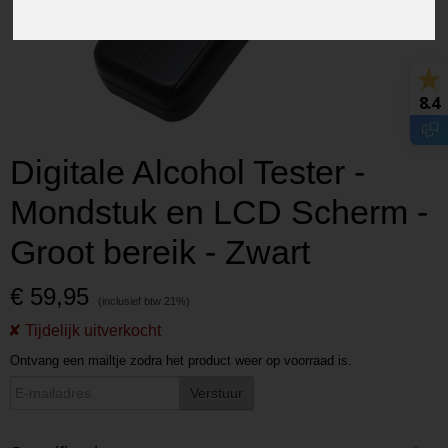
8.4
Digitale Alcohol Tester -
Mondstuk en LCD Scherm -
Groot bereik - Zwart
€ 59,95
Ontvang een mailtje zodra het product weer op voorraad is.
Verstuur