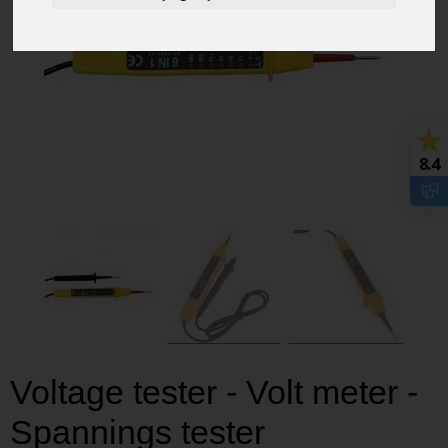
8.4
Voltage tester - Volt meter -
Spannings tester