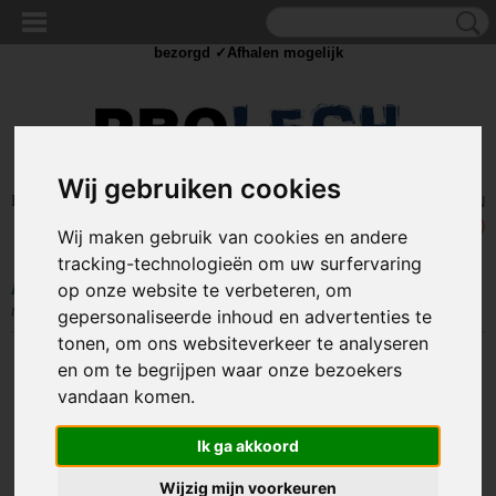
✓Scherpe prijzen ✓Achteraf betalen ✓ Vandaag besteld
dinsdag
bezorgd ✓Afhalen mogelijk
Wij gebruiken cookies
Inloggen
Registreren
UW WINKELWAGEN
Geen producten
(0)
Wij maken gebruik van cookies en andere
tracking-technologieën om uw surfervaring
Home
>
MEET
>
Stroom meter
>
Voltage tester - Volt meter - Spannings
op onze website te verbeteren, om
tester
gepersonaliseerde inhoud en advertenties te
tonen, om ons websiteverkeer te analyseren
en om te begrijpen waar onze bezoekers
vandaan komen.
Ik ga akkoord
Wijzig mijn voorkeuren