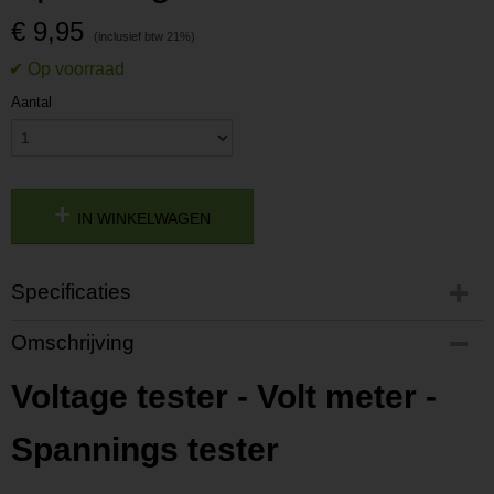
€ 9,95
Aantal
IN WINKELWAGEN
Specificaties
Productcode
Omschrijving
P20162101259
Productcode leverancier
Voltage tester - Volt meter -
L20162101259
Netto gewicht
Spannings tester
1,70 Kg
Bruto gewicht