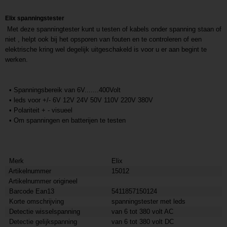
1,70 Kg
Elix spanningstester
Met deze spanningtester kunt u testen of kabels onder spanning staan of
niet , helpt ook bij het opsporen van fouten en te controleren of een
elektrische kring wel degelijk uitgeschakeld is voor u er aan begint te
werken.
• Spanningsbereik van 6V.......400Volt
• leds voor +/- 6V 12V 24V 50V 110V 220V 380V
• Polariteit + - visueel
• Om spanningen en batterijen te testen
Merk
Elix
Artikelnummer
15012
Artikelnummer origineel
Barcode Ean13
5411857150124
Korte omschrijving
spanningstester met leds
Detectie wisselspanning
van 6 tot 380 volt AC
Detectie gelijkspanning
van 6 tot 380 volt DC