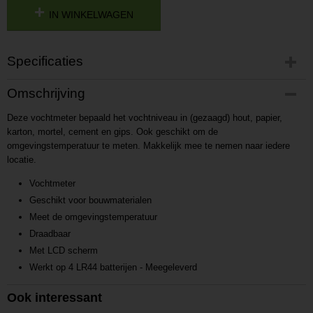
IN WINKELWAGEN
Specificaties
Productcode
Omschrijving
P201701151613
Deze vochtmeter bepaald het vochtniveau in (gezaagd) hout, papier,
Productcode leverancier
karton, mortel, cement en gips. Ook geschikt om de
L201701151613
omgevingstemperatuur te meten. Makkelijk mee te nemen naar iedere
locatie.
Vochtmeter
Geschikt voor bouwmaterialen
Meet de omgevingstemperatuur
Draadbaar
Met LCD scherm
Werkt op 4 LR44 batterijen - Meegeleverd
Ook interessant