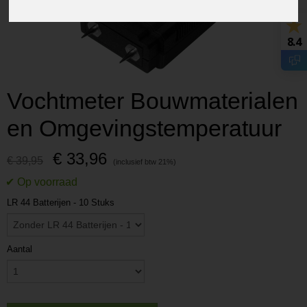
8.4
Vochtmeter Bouwmaterialen
en Omgevingstemperatuur
€ 33,96
€ 39,95
LR 44 Batterijen - 10 Stuks
Aantal