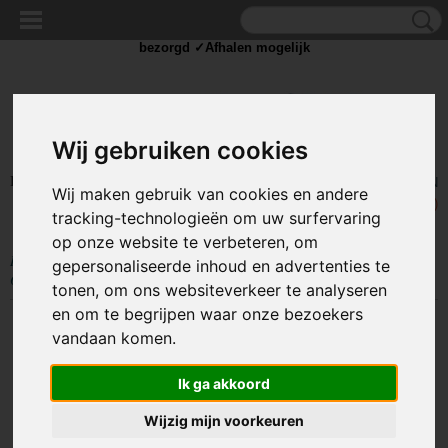
✓Scherpe prijzen ✓Achteraf betalen ✓ Vandaag besteld
dinsdag
bezorgd ✓Afhalen mogelijk
Wij gebruiken cookies
Inloggen
Registreren
UW WINKELWAGEN
Wij maken gebruik van cookies en andere
Geen producten
(0)
tracking-technologieën om uw surfervaring
op onze website te verbeteren, om
Home
>
MEET
>
Temperatuur meter
>
Vochtmeter Bouwmaterialen en
gepersonaliseerde inhoud en advertenties te
Omgevingstemperatuur
tonen, om ons websiteverkeer te analyseren
en om te begrijpen waar onze bezoekers
vandaan komen.
Ik ga akkoord
Wijzig mijn voorkeuren