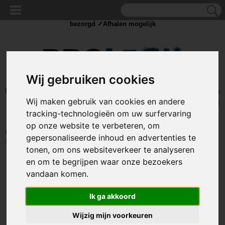
✓Scherpe prijzen ✓Achteraf betalen ✓ Vandaag besteld
zaterdag
bezorgd ✓Afhalen mogelijk
Wij gebruiken cookies
Inloggen
Registreren
UW WINKELWAGEN
Wij maken gebruik van cookies en andere
Geen producten
(0)
tracking-technologieën om uw surfervaring
op onze website te verbeteren, om
Home
>
MONITOR / TV BEUGELS
>
Beugels voor 2 schermen
>
gepersonaliseerde inhoud en advertenties te
Monitorbeugel 2 schermen 13 tot 27 inch - Klem L-02
tonen, om ons websiteverkeer te analyseren
en om te begrijpen waar onze bezoekers
vandaan komen.
Ik ga akkoord
Wijzig mijn voorkeuren