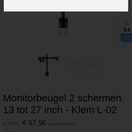
8.4
Monitorbeugel 2 schermen
13 tot 27 inch - Klem L-02
€ 67,96
€ 79,95