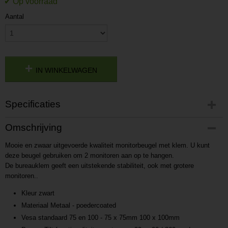
Aantal
IN WINKELWAGEN
Specificaties
Productcode
Omschrijving
P201605091713
Mooie en zwaar uitgevoerde kwaliteit monitorbeugel met klem. U kunt
Productcode leverancier
deze beugel gebruiken om 2 monitoren aan op te hangen.
L201605091713
De bureauklem geeft een uitstekende stabiliteit, ook met grotere
monitoren..
Kleur zwart
Materiaal Metaal - poedercoated
Vesa standaard 75 en 100 - 75 x 75mm 100 x 100mm