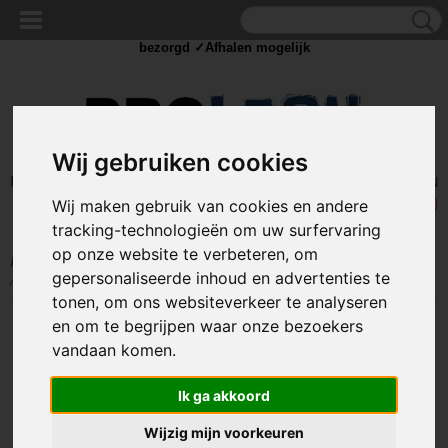
✓Scherpe prijzen ✓Achteraf betalen ✓ Vandaag besteld
zaterdag
bezorgd ✓Afhalen mogelijk
Wij gebruiken cookies
Inloggen
Registreren
UW WINKELWAGEN
Wij maken gebruik van cookies en andere
Geen producten
(0)
tracking-technologieën om uw surfervaring
op onze website te verbeteren, om
Home
>
OUTDOOR
>
Hardloop/Veiligheids Armband
>
LED Hardloop
gepersonaliseerde inhoud en advertenties te
Armband LED 25cm - Groen
tonen, om ons websiteverkeer te analyseren
en om te begrijpen waar onze bezoekers
vandaan komen.
Ik ga akkoord
Wijzig mijn voorkeuren