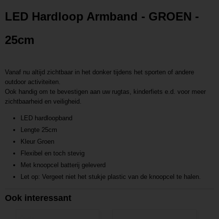
Productcode leverancier
LED Hardloop Armband - GROEN -
L201611231543
25cm
Vanaf nu altijd zichtbaar in het donker tijdens het sporten of andere
outdoor activiteiten.
Ook handig om te bevestigen aan uw rugtas, kinderfiets e.d. voor meer
zichtbaarheid en veiligheid.
LED hardloopband
Lengte 25cm
Kleur Groen
Flexibel en toch stevig
Met knoopcel batterij geleverd
Let op: Vergeet niet het stukje plastic van de knoopcel te halen.
Ook interessant