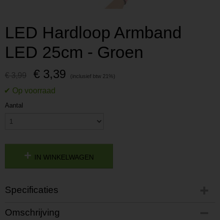
LED Hardloop Armband
LED 25cm - Groen
€ 3,39
€ 3,99
Aantal
IN WINKELWAGEN
Specificaties
Productcode
Omschrijving
P201611231543