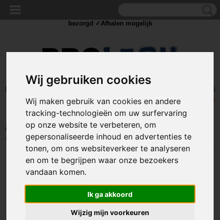
✓Scherpe prijzen ✓Achteraf betalen ✓ Vandaag besteld
dinsdag
bezorgd ✓Afhalen mogelijk
Wij gebruiken cookies
Inloggen
Registreren
UW WINKELWAGEN
Geen producten
(0)
Wij maken gebruik van cookies en andere
tracking-technologieën om uw surfervaring
op onze website te verbeteren, om
Home
>
OUTDOOR
>
Hardloop/Veiligheids Armband
>
LED Hardloop
gepersonaliseerde inhoud en advertenties te
Armband LED 35cm - Roze
tonen, om ons websiteverkeer te analyseren
en om te begrijpen waar onze bezoekers
vandaan komen.
Ik ga akkoord
Wijzig mijn voorkeuren