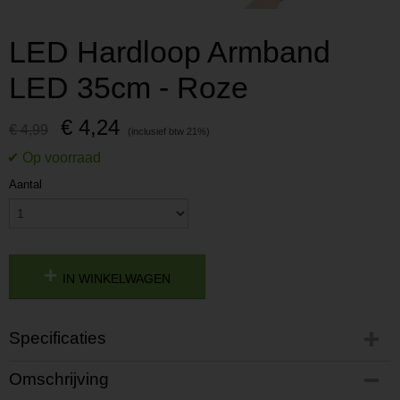
LED Hardloop Armband
LED 35cm - Roze
€ 4,24
€ 4,99
Aantal
IN WINKELWAGEN
Specificaties
Productcode
Omschrijving
P201611241348