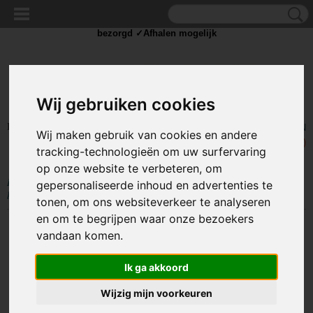
✓Scherpe prijzen ✓Achteraf betalen ✓ Vandaag besteld
woensdag
bezorgd ✓Afhalen mogelijk
Wij gebruiken cookies
Inloggen
Registreren
UW WINKELWAGEN
Wij maken gebruik van cookies en andere
Geen producten
(0)
tracking-technologieën om uw surfervaring
op onze website te verbeteren, om
Home
>
OUTDOOR
>
Outdoor Messen
>
16CM outdoor survival mes -
gepersonaliseerde inhoud en advertenties te
blauw / zilver
tonen, om ons websiteverkeer te analyseren
en om te begrijpen waar onze bezoekers
vandaan komen.
Ik ga akkoord
Wijzig mijn voorkeuren