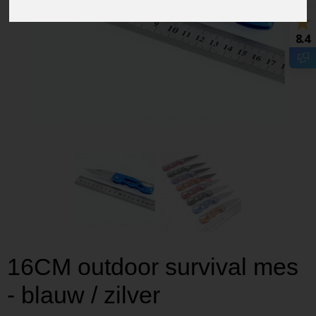
8.4
16CM outdoor survival mes
- blauw / zilver