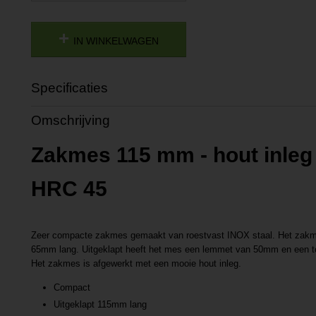
IN WINKELWAGEN
Specificaties
Productcode
P2021341535
Omschrijving
Productcode leverancier
L2021341535
Zakmes 115 mm - hout inleg 
HRC 45
Zeer compacte zakmes gemaakt van roestvast INOX staal. Het zakme
65mm lang. Uitgeklapt heeft het mes een lemmet van 50mm en een t
Het zakmes is afgewerkt met een mooie hout inleg.
Compact
Uitgeklapt 115mm lang