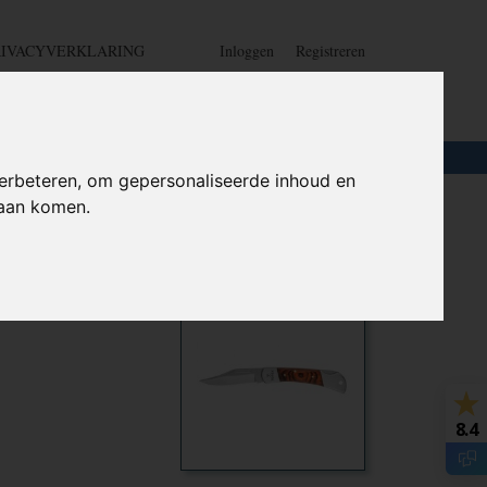
RIVACYVERKLARING
Inloggen
Registreren
UW WINKELWAGEN
Geen producten
(0)
LOTEN
+
HOME
erbeteren, om gepersonaliseerde inhoud en
daan komen.
eg - INOX
Ook interessant
8.4