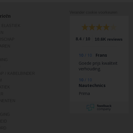
Verander cookie voorkeuren
rieën
 ELASTIEK
EN
/
8.4
10
10.6K reviews
DSCHAP
AREN
10
/
10
Frans
DING
Goede prijs kwaliteit
N
verhouding.
AP / KABELBINDER
10
/
10
M
Nautechnics
TIEK
Prima
ER
NENTEN
IGING
HEID
ORD