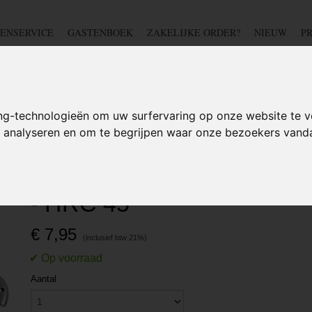
ENSERVICE
GASTENBOEK
ZAKELIJKE ORDER?
NIEUW
P
DSCHAP
IJZERWAREN
TUIN
BEDRADING
S
ng-technologieën om uw surfervaring op onze website te v
te analyseren en om te begrijpen waar onze bezoekers van
- hout inleg - INOX - HRC 45
Zakmes 115 mm - hout inl
- HRC 45
€ 7,95
Aantal