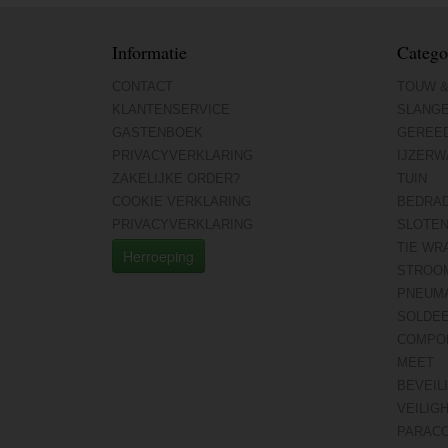
Informatie
Catego
CONTACT
TOUW &
KLANTENSERVICE
SLANG
GASTENBOEK
GEREE
PRIVACYVERKLARING
IJZERW
ZAKELIJKE ORDER?
TUIN
COOKIE VERKLARING
BEDRA
PRIVACYVERKLARING
SLOTE
TIE WR
Herroeping
STROO
PNEUMA
SOLDE
COMPO
MEET
BEVEIL
VEILIG
PARAC