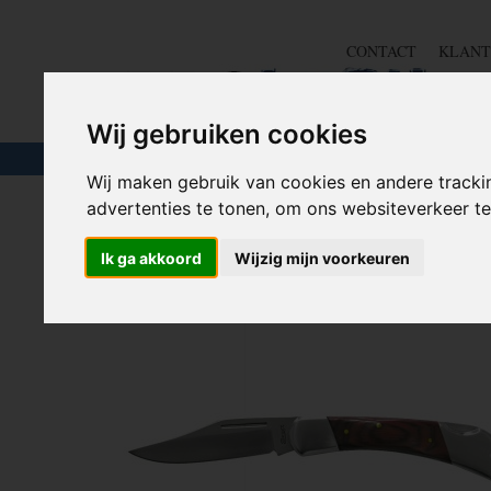
CONTACT
KLANT
Wij gebruiken cookies
TOUW & ELASTIEK
SLANGEN
GEREE
Wij maken gebruik van cookies en andere tracki
advertenties te tonen, om ons websiteverkeer 
Home
>
OUTDOOR
>
Outdoor Messen
>
Zakmes 115 mm 
Ik ga akkoord
Wijzig mijn voorkeuren