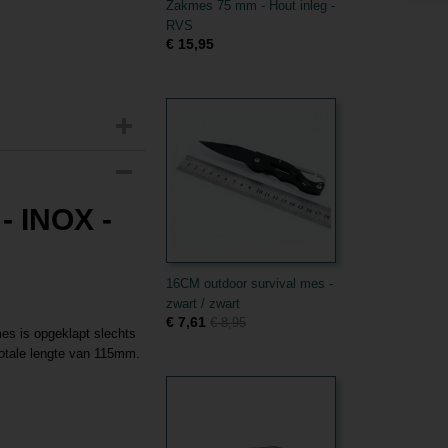
Zakmes 75 mm - Hout inleg -
RVS
€ 15,95
- INOX -
16CM outdoor survival mes -
zwart / zwart
€ 7,61
€ 8,95
s is opgeklapt slechts
otale lengte van 115mm.