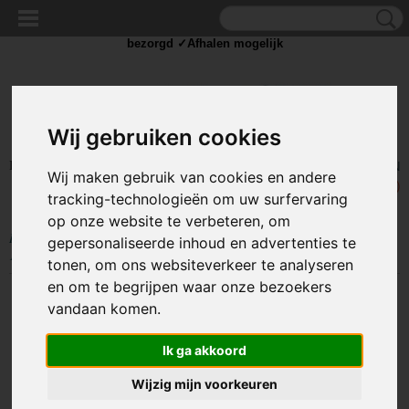
✓Scherpe prijzen ✓Achteraf betalen ✓ Vandaag besteld
zaterdag
bezorgd ✓Afhalen mogelijk
Wij gebruiken cookies
Inloggen
Registreren
UW WINKELWAGEN
Wij maken gebruik van cookies en andere
Geen producten
(0)
tracking-technologieën om uw surfervaring
op onze website te verbeteren, om
Home
>
OUTDOOR
>
Outdoor Messen
>
Multitool Aluminium tang / mes
gepersonaliseerde inhoud en advertenties te
12-in-1 met ingebouwde LED lamp
tonen, om ons websiteverkeer te analyseren
en om te begrijpen waar onze bezoekers
vandaan komen.
Ik ga akkoord
Wijzig mijn voorkeuren