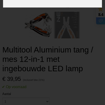
8.4
Multitool Aluminium tang /
mes 12-in-1 met
ingebouwde LED lamp
€ 39,95
Aantal