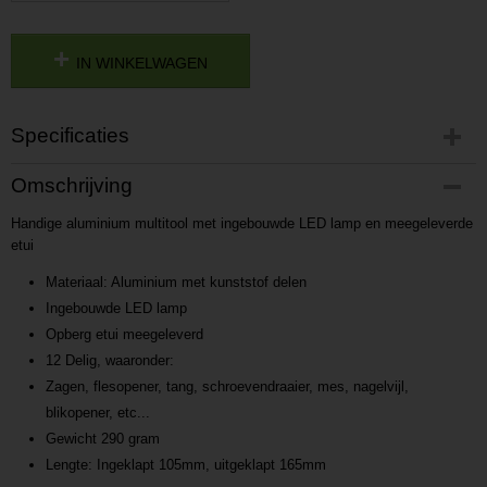
IN WINKELWAGEN
Specificaties
Productcode
Omschrijving
P201611091313
Handige aluminium multitool met ingebouwde LED lamp en meegeleverde
Productcode leverancier
etui
L201611091313
Materiaal: Aluminium met kunststof delen
Ingebouwde LED lamp
Opberg etui meegeleverd
12 Delig, waaronder:
Zagen, flesopener, tang, schroevendraaier, mes, nagelvijl,
blikopener, etc...
Gewicht 290 gram
Lengte: Ingeklapt 105mm, uitgeklapt 165mm