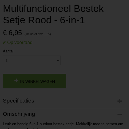
Multifunctioneel Bestek
Setje Rood - 6-in-1
€ 6,95
Aantal
IN WINKELWAGEN
Specificaties
Productcode
Omschrijving
P201702161310
Leuk en handig 6-in-1 outdoor bestek setje. Makkelijk mee te nemen om
Productcode leverancier