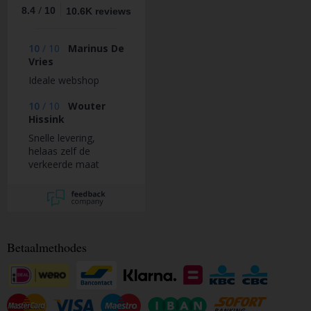
/
8.4
10
10.6K reviews
10
/
10
Marinus De
Vries
Ideale webshop
10
/
10
Wouter
Hissink
Snelle levering,
helaas zelf de
verkeerde maat
sleutels besteld.
Gelukkig kon ik de
sleutels omruilen,
goede service.
Betaalmethodes