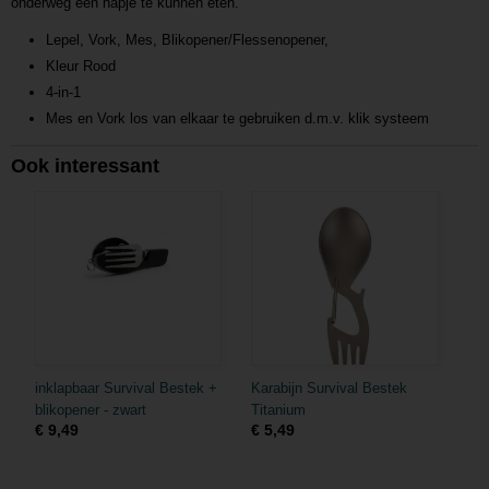
onderweg een hapje te kunnen eten.
L201702161310
Lepel, Vork, Mes, Blikopener/Flessenopener,
Kleur Rood
4-in-1
Mes en Vork los van elkaar te gebruiken d.m.v. klik systeem
Ook interessant
inklapbaar Survival Bestek +
Karabijn Survival Bestek
blikopener - zwart
Titanium
€ 9,49
€ 5,49