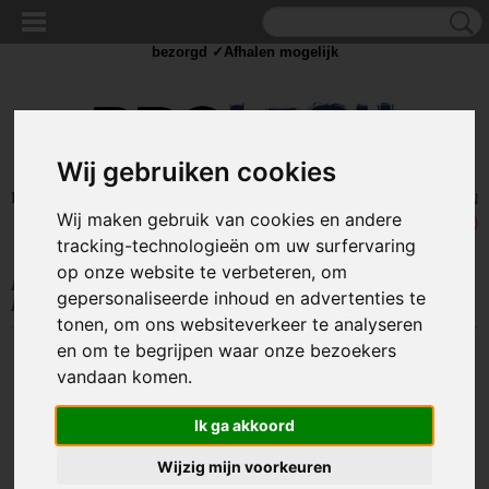
✓Scherpe prijzen ✓Achteraf betalen ✓ Vandaag besteld
dinsdag
bezorgd ✓Afhalen mogelijk
Wij gebruiken cookies
Inloggen
Registreren
UW WINKELWAGEN
Wij maken gebruik van cookies en andere
Geen producten
(0)
tracking-technologieën om uw surfervaring
op onze website te verbeteren, om
Home
>
OUTDOOR
>
Survival Bestek sets
>
Multifunctioneel Bestek Setje
gepersonaliseerde inhoud en advertenties te
Rood - 6-in-1
tonen, om ons websiteverkeer te analyseren
en om te begrijpen waar onze bezoekers
vandaan komen.
Ik ga akkoord
Wijzig mijn voorkeuren