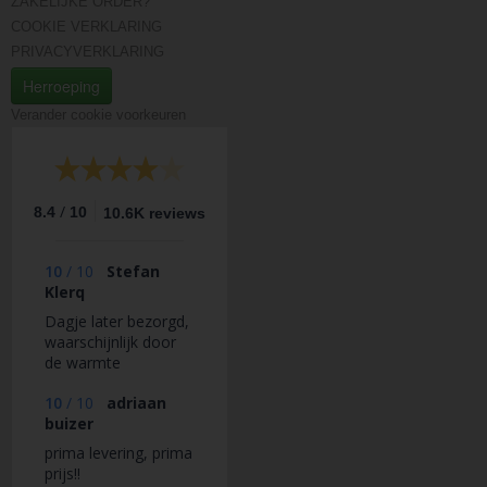
ZAKELIJKE ORDER?
COOKIE VERKLARING
PRIVACYVERKLARING
Herroeping
Verander cookie voorkeuren
/
8.4
10
10.6K reviews
10
/
10
Stefan
Klerq
Dagje later bezorgd,
waarschijnlijk door
de warmte
10
/
10
adriaan
buizer
prima levering, prima
prijs!!