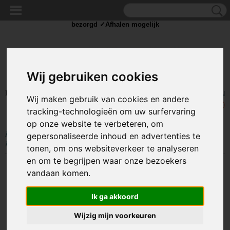
✓Scherpe prijzen ✓Achteraf betalen ✓ Vandaag besteld
dinsdag
bezorgd ✓Afhalen mogelijk
Wij gebruiken cookies
Inloggen
Registreren
UW WINKELWAGEN
Wij maken gebruik van cookies en andere
Geen producten
(0)
tracking-technologieën om uw surfervaring
op onze website te verbeteren, om
Home
>
OUTDOOR
>
Zaklampen
>
Zaklamp Sleutelhanger op Zonne-
gepersonaliseerde inhoud en advertenties te
Energie
tonen, om ons websiteverkeer te analyseren
en om te begrijpen waar onze bezoekers
vandaan komen.
Ik ga akkoord
Wijzig mijn voorkeuren