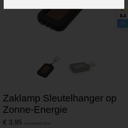
8.4
Zaklamp Sleutelhanger op
Zonne-Energie
€ 3,95